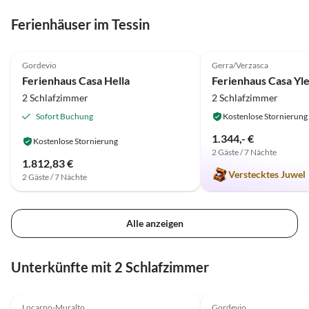
Ferienhäuser im Tessin
4.8
(46)
5.0
(6)
Gordevio
Gerra/Verzasca
Ferienhaus Casa Hella
Ferienhaus Casa Yle
2 Schlafzimmer
2 Schlafzimmer
Sofort Buchung
Kostenlose Stornierung
1.344,- €
Kostenlose Stornierung
2 Gäste / 7 Nächte
1.812,83 €
Verstecktes Juwel
2 Gäste / 7 Nächte
Alle anzeigen
Unterkünfte mit 2 Schlafzimmer
4.7
(59)
4.8
(46)
Locarno-Muralto
Gordevio