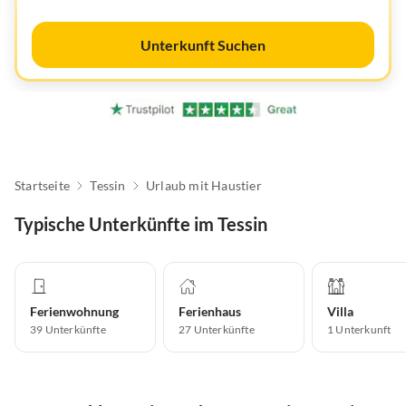
Unterkunft Suchen
Startseite
Tessin
Urlaub mit Haustier
Typische Unterkünfte im Tessin
Ferienwohnung
Ferienhaus
Villa
39
Unterkünfte
27
Unterkünfte
1
Unterkunft