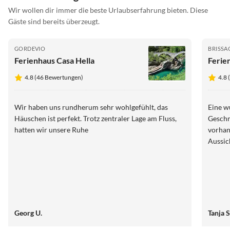
Wir wollen dir immer die beste Urlaubserfahrung bieten. Diese
Gäste sind bereits überzeugt.
GORDEVIO
BRISSA
Ferienhaus Casa Hella
Ferie
4.8 (46 Bewertungen)
4.8 
Wir haben uns rundherum sehr wohlgefühlt, das
Eine w
Häuschen ist perfekt. Trotz zentraler Lage am Fluss,
Geschm
hatten wir unsere Ruhe
vorhan
Aussic
Georg U.
Tanja S