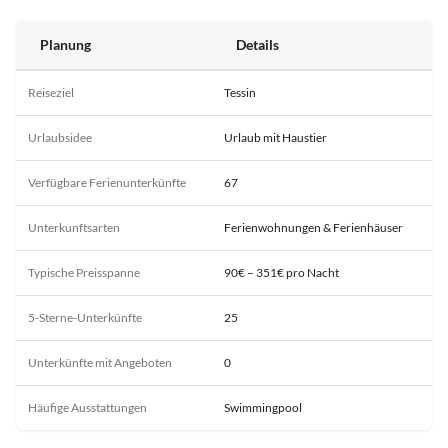
Planung
Details
Reiseziel
Tessin
Urlaubsidee
Urlaub mit Haustier
Verfügbare Ferienunterkünfte
67
Unterkunftsarten
Ferienwohnungen & Ferienhäuser
Typische Preisspanne
90€ – 351€ pro Nacht
5-Sterne-Unterkünfte
25
Unterkünfte mit Angeboten
0
Häufige Ausstattungen
Swimmingpool