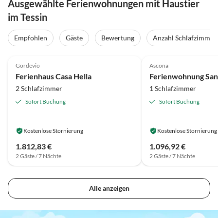
Ausgewählte Ferienwohnungen mit Haustier
im Tessin
Empfohlen
Gäste
Bewertung
Anzahl Schlafzimmer
4.8
(46)
4.7
(21)
Gordevio
Ascona
Ferienhaus Casa Hella
Ferienwohnung San
2 Schlafzimmer
1 Schlafzimmer
Sofort Buchung
Sofort Buchung
Kostenlose Stornierung
Kostenlose Stornierung
1.812,83 €
1.096,92 €
2 Gäste / 7 Nächte
2 Gäste / 7 Nächte
Alle anzeigen