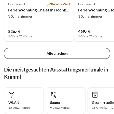
Hochkrimml
Beliebte Wahl
Hochkrimml
Ferienwohnung Chalet in Hochkrimml für 8 Personen
Ferienwohnung Gsc
3 Schlafzimmer
1 Schlafzimmer
826,- €
469,- €
2 Gäste / 7 Nächte
2 Gäste / 7 Nächte
Alle anzeigen
Die meistgesuchten Ausstattungsmerkmale in
Krimml
WLAN
Sauna
Geschirrspüle
15 Unterkünfte
9 Unterkünfte
18 Unterkünfte