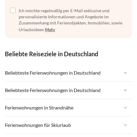
Ich möchte regelmäßig per E-Mail exklusive und
personalisierte Informationen und Angebote im
Zusammenhang mit Ferienobjekten, Immobilien, sowie
Urlaubsideen
Mehr
Beliebte Reiseziele in Deutschland
Beliebteste Ferienwohnungen in Deutschland
Ferienwohnungen in Deutschland
Beliebteste Ferienwohnungen in Deutschland
Ferienwohnungen in Ostsee
Ferienwohnungen in Deutschland
Ferienwohnungen in Strandnähe
Ferienwohnungen in Nordsee
Ferienwohnungen in Ostsee
Ferienwohnungen in Schleswig-Holstein
Ferienwohnungen in Strandnähe in Deutschland
Ferienwohnungen für Skiurlaub
Ferienwohnungen in Nordsee
Ferienwohnungen in Mecklenburg-Vorpommern
Ferienwohnungen in Strandnähe in Ostsee