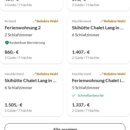
2 Gäste / 7 Nächte
2 Gäste / 7 Nächte
5.0
(1)
Top-Inserat
Top-Inserat
Krimml
Beliebte Wahl
Hochkrimml
Beliebte Wahl
Ferienwohnung 2
Skihütte Chalet Lang in Hochkrimml für 12 Personen
2 Schlafzimmer
6 Schlafzimmer
Kostenlose Stornierung
860,- €
1.407,- €
2 Gäste / 7 Nächte
2 Gäste / 7 Nächte
Top-Inserat
Top-Inserat
Hochkrimml
Beliebte Wahl
Hochkrimml
Beliebte Wahl
Skihütte Chalet Lang in Hochkrimml für 14 Personen
Ferienwohnung Chalet in Hochkrimml für 6-14 Personen
6 Schlafzimmer
5 Schlafzimmer
Schnellantworter
1.505,- €
1.337,- €
2 Gäste / 7 Nächte
2 Gäste / 7 Nächte
Alle anzeigen