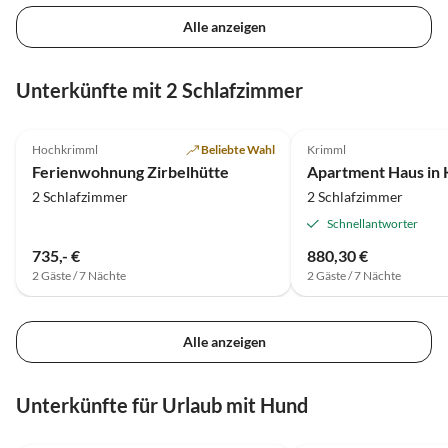
Alle anzeigen
Unterkünfte mit 2 Schlafzimmer
4.7
(5)
3.3
(4)
Hochkrimml
Beliebte Wahl
Krimml
Ferienwohnung Zirbelhütte
2 Schlafzimmer
2 Schlafzimmer
Schnellantworter
735,- €
880,30 €
2 Gäste / 7 Nächte
2 Gäste / 7 Nächte
Alle anzeigen
Unterkünfte für Urlaub mit Hund
4.9
(7)
Top-Inserat
5.0
(6)