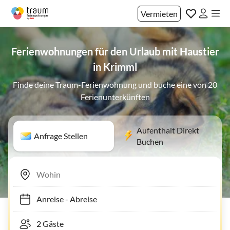
Vermieten
Ferienwohnungen für den Urlaub mit Haustier
in Krimml
Finde deine Traum-Ferienwohnung und buche eine von 20
Ferienunterkünften
Aufenthalt Direkt
Anfrage Stellen
Buchen
Anreise
-
Abreise