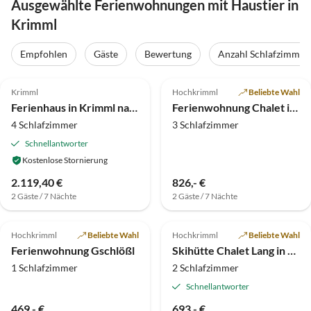
Ausgewählte Ferienwohnungen mit Haustier in
Krimml
Empfohlen
Gäste
Bewertung
Anzahl Schlafzimmer
4.5
(14)
4.9
(7)
Top-Inserat
Krimml
Hochkrimml
Beliebte Wahl
Ferienhaus in Krimml nahe Zillertal Arena
Ferienwohnung Chalet in Hochkrimml für 8 Personen
4 Schlafzimmer
3 Schlafzimmer
Schnellantworter
Kostenlose Stornierung
2.119,40 €
826,- €
2 Gäste / 7 Nächte
2 Gäste / 7 Nächte
5.0
(6)
Top-Inserat
4.9
(2)
Top-Inserat
Hochkrimml
Beliebte Wahl
Hochkrimml
Beliebte Wahl
Ferienwohnung Gschlößl
Skihütte Chalet Lang in Hochkrimml für 6 Personen
1 Schlafzimmer
2 Schlafzimmer
Schnellantworter
469,- €
693,- €