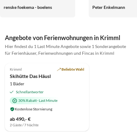
Skigebiete in der Umge
renske foekema - boelens
Peter Enkelmann
gut mit dem kostenlose
oder dem PKW erreichb
zugeschneitem Pass abe
Schneeketten befahrbar
kommen gerne wieder.
Angebote von Ferienwohnungen in Krimml
Hier findest du 1 Last Minute Angebote sowie 1 Sonderangebote
für Ferienhäuser, Ferienwohnungen und Fincas in Krimml
5.0
(1)
Krimml
Beliebte Wahl
Skihütte Das Häusl
1 Bäder
Schnellantworter
30% Rabatt
·
Last Minute
Kostenlose Stornierung
ab 490,- €
2 Gäste / 7 Nächte