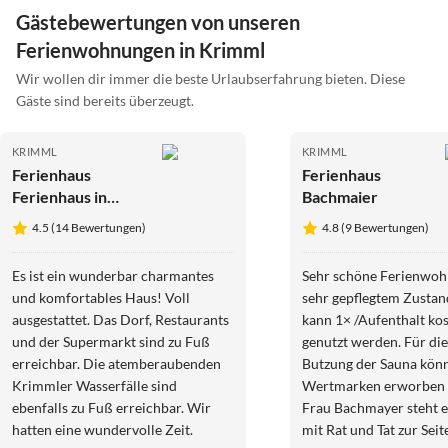
Gästebewertungen von unseren
Ferienwohnungen in Krimml
Wir wollen dir immer die beste Urlaubserfahrung bieten. Diese
Gäste sind bereits überzeugt.
KRIMML
KRIMML
Ferienhaus
Ferienhaus
Ferienhaus in
Bachmaier
Krimml nahe
4.5 (14 Bewertungen)
4.8 (9 Bewertungen)
Zillertal Arena
Es ist ein wunderbar charmantes
Sehr schöne Ferienwoh
und komfortables Haus! Voll
sehr gepflegtem Zustan
ausgestattet. Das Dorf, Restaurants
kann 1× /Aufenthalt ko
und der Supermarkt sind zu Fuß
genutzt werden. Für die
erreichbar. Die atemberaubenden
Butzung der Sauna kön
Krimmler Wasserfälle sind
Wertmarken erworben 
ebenfalls zu Fuß erreichbar. Wir
Frau Bachmayer steht 
hatten eine wundervolle Zeit.
mit Rat und Tat zur Seit