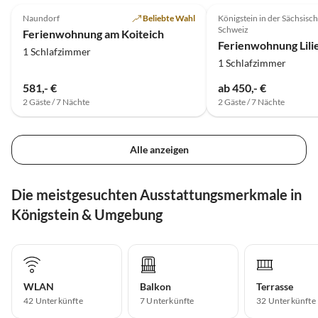
Naundorf
Beliebte Wahl
Königstein in der Sächsisc
Schweiz
Ferienwohnung am Koiteich
Ferienwohnung Lili
1 Schlafzimmer
1 Schlafzimmer
581,- €
ab 450,- €
2 Gäste / 7 Nächte
2 Gäste / 7 Nächte
Alle anzeigen
Die meistgesuchten Ausstattungsmerkmale in
Königstein & Umgebung
WLAN
Balkon
Terrasse
42 Unterkünfte
7 Unterkünfte
32 Unterkünfte