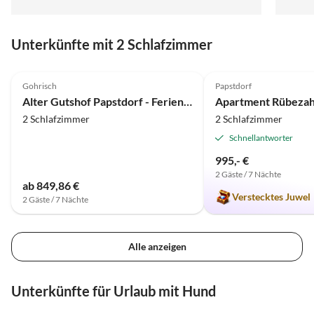
schöne Zeit wir behalten diesen Urlaub in toller
Erinnerung!
Unterkünfte mit 2 Schlafzimmer
4.8
(5)
5.0
(2)
Gohrisch
Papstdorf
Alter Gutshof Papstdorf - Ferienwohnung Papststein
Apartment Rübezahl
2 Schlafzimmer
2 Schlafzimmer
Schnellantworter
995,- €
2 Gäste / 7 Nächte
ab 849,86 €
Verstecktes Juwel
2 Gäste / 7 Nächte
Alle anzeigen
Unterkünfte für Urlaub mit Hund
5.0
(11)
Top-Inserat
3.3
(2)