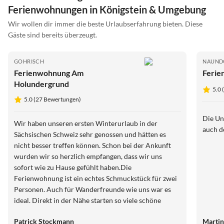
Ferienwohnungen in Königstein & Umgebung
Wir wollen dir immer die beste Urlaubserfahrung bieten. Diese
Gäste sind bereits überzeugt.
GOHRISCH
NAUND
Ferienwohnung Am
Ferie
Holundergrund
5.0
5.0 (27 Bewertungen)
Die Un
Wir haben unseren ersten Winterurlaub in der
auch d
Sächsischen Schweiz sehr genossen und hätten es
nicht besser treffen können. Schon bei der Ankunft
wurden wir so herzlich empfangen, dass wir uns
sofort wie zu Hause gefühlt haben.Die
Ferienwohnung ist ein echtes Schmuckstück für zwei
Personen. Auch für Wanderfreunde wie uns war es
ideal. Direkt in der Nähe starten so viele schöne
Wege, egal ob man nur eine kleine Runde drehen oder
Patrick Stockmann
Martin
eine große Tour machen will. Vielen Dank für die