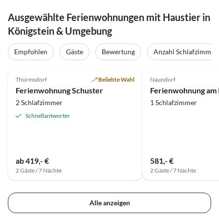
Ausgewählte Ferienwohnungen mit Haustier in
Königstein & Umgebung
Empfohlen
Gäste
Bewertung
Anzahl Schlafzimmer
4.8
(34)
5.0
(11)
Thürmsdorf
Beliebte Wahl
Naundorf
Ferienwohnung Schuster
Ferienwohnung am 
2 Schlafzimmer
1 Schlafzimmer
Schnellantworter
ab 419,- €
581,- €
2 Gäste / 7 Nächte
2 Gäste / 7 Nächte
Alle anzeigen