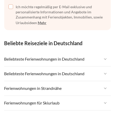
Ich möchte regelmäßig per E-Mail exklusive und
personalisierte Informationen und Angebote im
Zusammenhang mit Ferienobjekten, Immobilien, sowie
Urlaubsideen
Mehr
Beliebte Reiseziele in Deutschland
Beliebteste Ferienwohnungen in Deutschland
Ferienwohnungen in Deutschland
Beliebteste Ferienwohnungen in Deutschland
Ferienwohnungen in Ostsee
Ferienwohnungen in Deutschland
Ferienwohnungen in Strandnähe
Ferienwohnungen in Nordsee
Ferienwohnungen in Ostsee
Ferienwohnungen in Schleswig-Holstein
Ferienwohnungen in Strandnähe in Deutschland
Ferienwohnungen für Skiurlaub
Ferienwohnungen in Nordsee
Ferienwohnungen in Mecklenburg-Vorpommern
Ferienwohnungen in Strandnähe in Ostsee