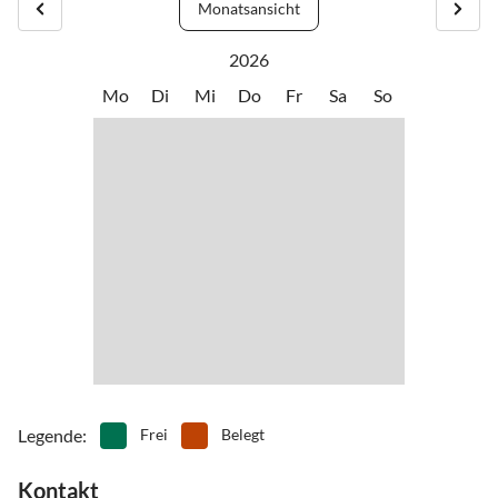
Monatsansicht
aber auch einfach mal die Seele baumeln lassen, indem Sie sich
•
Minigolf
•
Museen
verwöhnen lassen, z.B. in der Toskana Therme in Bad Schandau.
•
Schifffahrt/Bootstour
•
Schwimmen
2026
Oder besuchen Sie unsere Landeshauptstadt die historische
•
Sehenswürdigkeiten
•
Spielplatz
Mo
Di
Mi
Do
Fr
Sa
So
Altstadt Dresden.
•
Spielscheune/ Indoorspielplatz
•
Tennis
•
Thermalbäder
•
Wandern
•
Zoo
Legende
:
Frei
Belegt
Kontakt