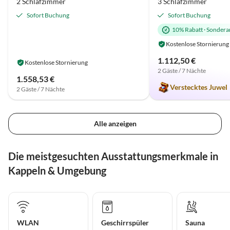
2 Schlafzimmer
3 Schlafzimmer
Sofort Buchung
Sofort Buchung
10% Rabatt
·
Sondera
Kostenlose Stornierung
1.112,50 €
Kostenlose Stornierung
2 Gäste / 7 Nächte
1.558,53 €
Verstecktes Juwel
2 Gäste / 7 Nächte
Alle anzeigen
Die meistgesuchten Ausstattungsmerkmale in
Kappeln & Umgebung
WLAN
Geschirrspüler
Sauna