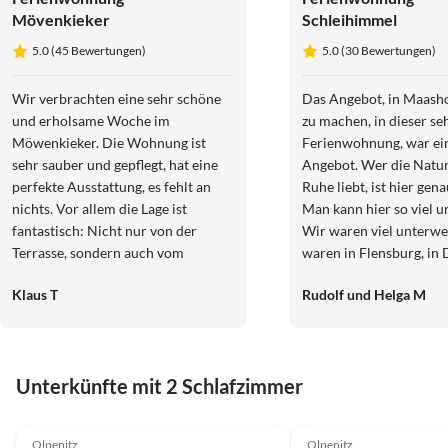
Mövenkieker
Schleihimmel
5.0 (45 Bewertungen)
5.0 (30 Bewertungen)
Wir verbrachten eine sehr schöne
Das Angebot, in Maash
und erholsame Woche im
zu machen, in dieser s
Möwenkieker. Die Wohnung ist
Ferienwohnung, war ei
sehr sauber und gepflegt, hat eine
Angebot. Wer die Natur und die
perfekte Ausstattung, es fehlt an
Ruhe liebt, ist hier gena
nichts. Vor allem die Lage ist
Man kann hier so viel 
fantastisch: Nicht nur von der
Wir waren viel unterwe
Terrasse, sondern auch vom
waren in Flensburg, in
Wohnbereich aus toller fast-180-
Glücksburg, Olpenitz, g
Klaus T
Rudolf und Helga M
Grad-Blick aufs Hafenbecken mit
Küste entlang, bis nach
der Ausfahrt zur Ostsee, auf der
Auch in der schönen Ki
anderen Seite vom Schlafzimmer
Kappeln, um uns für di
aus herrlicher Blick auf die
schönen Urlaub zu bedank
Unterkünfte mit 2 Schlafzimmer
Schleimündung mit tollen
sind sehr dankbar für d
Sonnenuntergängen. Selbst auf den
Zeit. Es war noch mal e
4.8
(11)
4.9
(8)
einen Tag mit Schietwetter freuten
Urlaub. Danke auch, üb
Olpenitz
Olpenitz