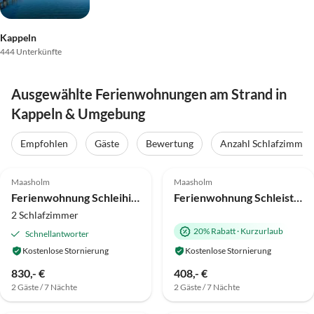
Kappeln
444 Unterkünfte
Ausgewählte Ferienwohnungen am Strand in
Kappeln & Umgebung
Empfohlen
Gäste
Bewertung
Anzahl Schlafzimmer
5.0
(30)
Top-Inserat
5.0
(15)
Top-Inserat
Maasholm
Maasholm
Super-Gastgeber
Ferienwohnung Schleihimmel
Ferienwohnung Schleisteg
2 Schlafzimmer
20% Rabatt
·
Kurzurlaub
Schnellantworter
Kostenlose Stornierung
Kostenlose Stornierung
830,- €
408,- €
2 Gäste / 7 Nächte
2 Gäste / 7 Nächte
4.9
(14)
Top-Inserat
5.0
(5)
Top-Inserat