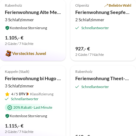
Rabenholz
Olpenitz
Beliebte Wahl
Hundefreundlich
Ferienwohnung Alte Meierei - Gut Priesholz
Ferienwohnung Seepferdchen im Molenhuus
3 Schlafzimmer
2 Schlafzimmer
Kostenlose Stornierung
Schnellantworter
1.105,- €
2 Gäste / 7 Nächte
927,- €
Verstecktes Juwel
2 Gäste / 7 Nächte
5.0
(4)
Top-Inserat
5.0
(1)
Top-Inserat
Kappeln (Stadt)
Rabenholz
Ferienwohnung bi Hugo - Kiekut
Ferienwohnung Theet-Meints 2
3 Schlafzimmer
Schnellantworter
4
/ 5
Klassifizierung
Schnellantworter
20% Rabatt
·
Last Minute
Kostenlose Stornierung
1.115,- €
2 Gäste / 7 Nächte