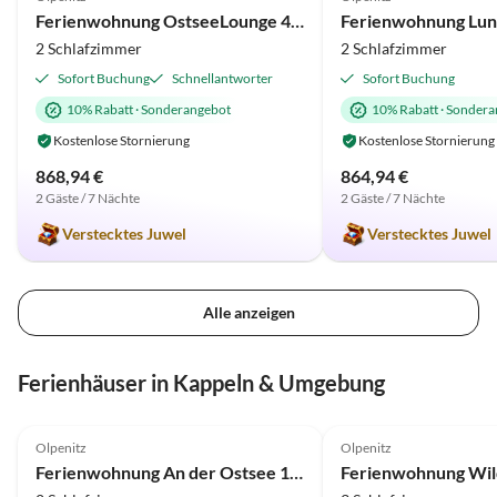
wir uns schon im Voraus: da
schöne Geschenk haben
Ferienwohnung OstseeLounge 44 Olpenitz
konnten wir Sauna und Whirlpool
sehr gefreut. So wünsc
2 Schlafzimmer
2 Schlafzimmer
genießen. Die Kommunikation mit
Familie Henningsen nur
Vermieter war freundlich und
Eine tolle Familie. Wir werden
Sofort Buchung
Schnellantworter
Sofort Buchung
unkompliziert. Wir fühlten uns sehr
immer gern an diese sc
10% Rabatt
·
Sonderangebot
10% Rabatt
·
Sondera
wohl in der Wohnung und können
denken!
Kostenlose Stornierung
Kostenlose Stornierung
sie zu 100% weiterempfehlen.
868,94 €
864,94 €
2 Gäste / 7 Nächte
2 Gäste / 7 Nächte
Verstecktes Juwel
Verstecktes Juwel
Alle anzeigen
Ferienhäuser in Kappeln & Umgebung
4.8
(14)
4.8
(10)
Olpenitz
Olpenitz
Ferienwohnung An der Ostsee 17b Olpenitz