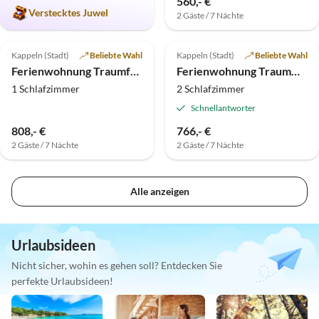
560,- €
Verstecktes Juwel
2 Gäste / 7 Nächte
Top-Inserat
Top-Inserat
Kappeln (Stadt)
Beliebte Wahl
Kappeln (Stadt)
Beliebte Wahl
Ferienwohnung Traumfaden
Ferienwohnung Traumwelt
1 Schlafzimmer
2 Schlafzimmer
Schnellantworter
808,- €
766,- €
2 Gäste / 7 Nächte
2 Gäste / 7 Nächte
Alle anzeigen
Urlaubsideen
Nicht sicher, wohin es gehen soll? Entdecken Sie
perfekte Urlaubsideen!