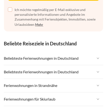
Ich möchte regelmäßig per E-Mail exklusive und
personalisierte Informationen und Angebote im
Zusammenhang mit Ferienobjekten, Immobilien, sowie
Urlaubsideen
Mehr
Beliebte Reiseziele in Deutschland
Beliebteste Ferienwohnungen in Deutschland
Ferienwohnungen in Deutschland
Beliebteste Ferienwohnungen in Deutschland
Ferienwohnungen in Ostsee
Ferienwohnungen in Deutschland
Ferienwohnungen in Strandnähe
Ferienwohnungen in Nordsee
Ferienwohnungen in Ostsee
Ferienwohnungen in Schleswig-Holstein
Ferienwohnungen in Strandnähe in Deutschland
Ferienwohnungen für Skiurlaub
Ferienwohnungen in Nordsee
Ferienwohnungen in Mecklenburg-Vorpommern
Ferienwohnungen in Strandnähe in Ostsee