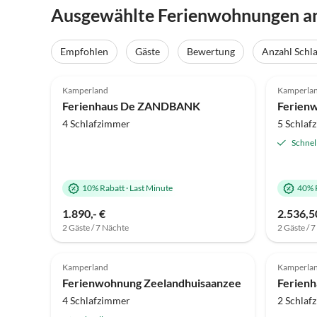
Ausgewählte Ferienwohnungen am
Empfohlen
Gäste
Bewertung
Anzahl Schl
5.0
(31)
Top-Inserat
4.9
Kamperland
Kamperla
Ferienhaus De ZANDBANK
Ferienw
4 Schlafzimmer
5 Schlaf
Schnel
10% Rabatt
·
Last Minute
40% 
1.890,- €
2.536,5
2 Gäste / 7 Nächte
2 Gäste / 
5.0
(13)
Top-Inserat
4.8
Kamperland
Kamperla
Ferienwohnung Zeelandhuisaanzee
4 Schlafzimmer
2 Schlaf