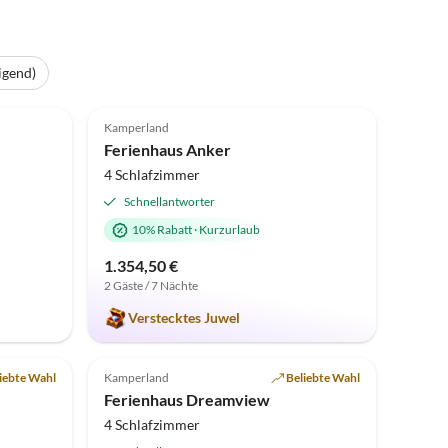
igend)
Top-Inserat
4.8
(15)
Top-Inserat
Kamperland
Ferienhaus Anker
4 Schlafzimmer
Schnellantworter
10% Rabatt
·
Kurzurlaub
1.354,50 €
2 Gäste / 7 Nächte
Verstecktes Juwel
Top-Inserat
5.0
(5)
Top-Inserat
iebte Wahl
Kamperland
Beliebte Wahl
Ferienhaus Dreamview
4 Schlafzimmer