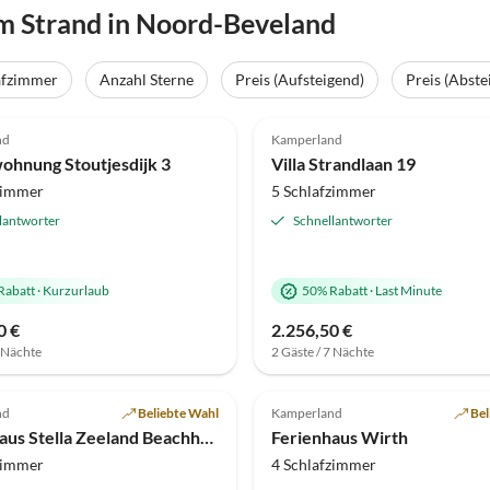
 Strand in Noord-Beveland
afzimmer
Anzahl Sterne
Preis (Aufsteigend)
Preis (Abste
(24)
Top-Inserat
4.9
(22)
nd
Kamperland
ohnung Stoutjesdijk 3
Villa Strandlaan 19
zimmer
5 Schlafzimmer
lantworter
Schnellantworter
Rabatt
·
Kurzurlaub
50% Rabatt
·
Last Minute
0 €
2.256,50 €
7 Nächte
2 Gäste / 7 Nächte
(9)
Top-Inserat
5.0
(9)
nd
Beliebte Wahl
Kamperland
Bel
Ferienhaus Stella Zeeland Beachhouse
Ferienhaus Wirth
zimmer
4 Schlafzimmer