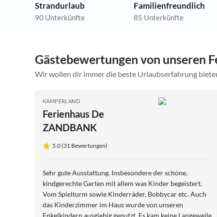
Strandurlaub
Familienfreundlich
90 Unterkünfte
85 Unterkünfte
Gästebewertungen von unseren F
Wir wollen dir immer die beste Urlaubserfahrung bieten
KAMPERLAND
Ferienhaus De
ZANDBANK
5.0 (31 Bewertungen)
Sehr gute Ausstattung. Insbesondere der schöne,
kindgerechte Garten mit allem was Kinder begeistert.
Vom Spielturm sowie Kinderräder, Bobbycar etc. Auch
das Kinderzimmer im Haus wurde von unseren
Enkelkindern ausgiebig genutzt. Es kam keine Langeweile