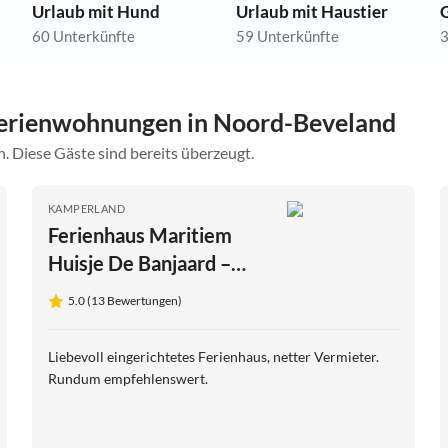
Urlaub mit Hund
Urlaub mit Haustier
60 Unterkünfte
59 Unterkünfte
3
erienwohnungen in Noord-Beveland
. Diese Gäste sind bereits überzeugt.
KAMPERLAND
Ferienhaus Maritiem
Huisje De Banjaard –
Sauna & Strandnähe
5.0 (13 Bewertungen)
Liebevoll eingerichtetes Ferienhaus, netter Vermieter.
Rundum empfehlenswert.