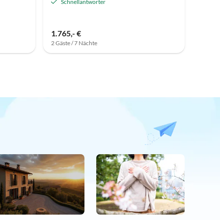
Schnellantworter
1.765,- €
2 Gäste / 7 Nächte