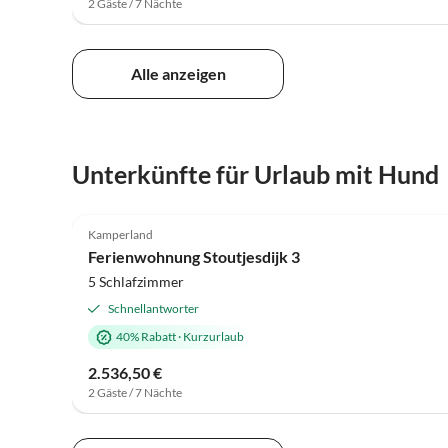
2 Gäste / 7 Nächte
Alle anzeigen
Unterkünfte für Urlaub mit Hund
4.9
(24)
Kamperland
Ferienwohnung Stoutjesdijk 3
5 Schlafzimmer
Schnellantworter
40% Rabatt
·
Kurzurlaub
2.536,50 €
2 Gäste / 7 Nächte