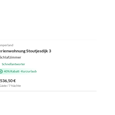
4.9
(24)
mperland
erienwohnung Stoutjesdijk 3
 Schlafzimmer
Schnellantworter
40% Rabatt
·
Kurzurlaub
.536,50 €
Gäste / 7 Nächte