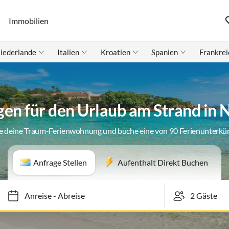
Immobilien
iederlande
Italien
Kroatien
Spanien
Frankrei
en für den Urlaub am Strand in 
e deine Traum-Ferienwohnung und buche eine von 90 Ferienunterkü
Anfrage Stellen
Aufenthalt Direkt Buchen
Anreise
-
Abreise