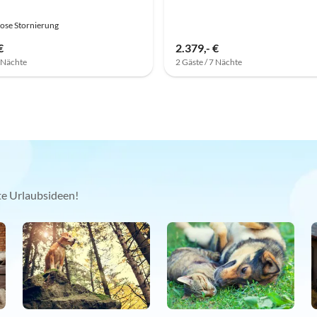
ose Stornierung
€
2.379,- €
7 Nächte
2 Gäste / 7 Nächte
kte Urlaubsideen!