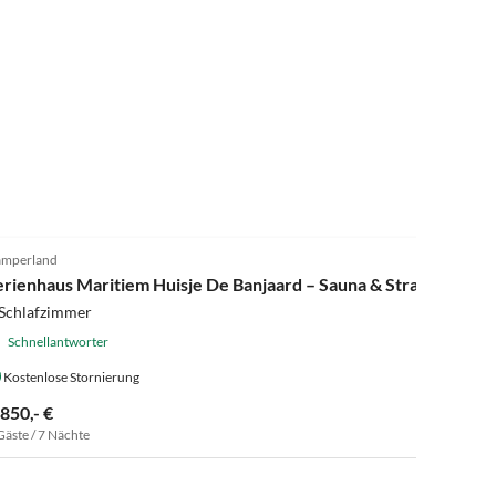
5.0
(13)
mperland
erienhaus Maritiem Huisje De Banjaard – Sauna & Strandnähe
 Schlafzimmer
Schnellantworter
Kostenlose Stornierung
.850,- €
Gäste / 7 Nächte