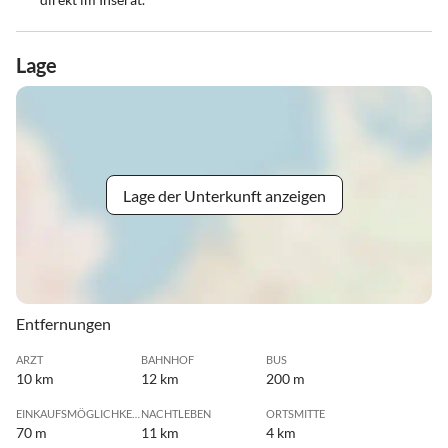
Lage
Lage der Unterkunft anzeigen
Entfernungen
ARZT
BAHNHOF
BUS
10 km
12 km
200 m
EINKAUFSMÖGLICHKEIT
NACHTLEBEN
ORTSMITTE
70 m
11 km
4 km