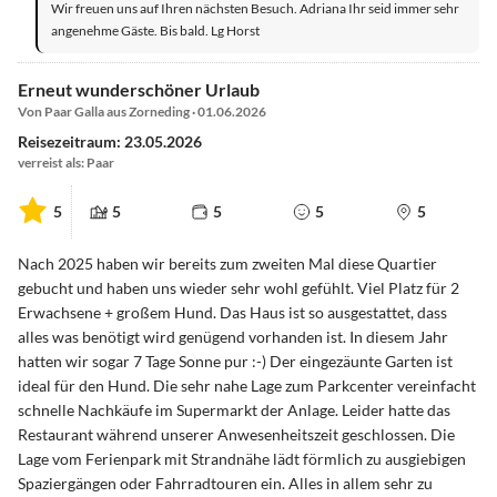
Wir freuen uns auf Ihren nächsten Besuch. Adriana Ihr seid immer sehr
angenehme Gäste. Bis bald. Lg Horst
Erneut wunderschöner Urlaub
Von Paar Galla aus Zorneding · 01.06.2026
Reisezeitraum: 23.05.2026
verreist als: Paar
5
5
5
5
5
Nach 2025 haben wir bereits zum zweiten Mal diese Quartier
gebucht und haben uns wieder sehr wohl gefühlt. Viel Platz für 2
Erwachsene + großem Hund. Das Haus ist so ausgestattet, dass
alles was benötigt wird genügend vorhanden ist. In diesem Jahr
hatten wir sogar 7 Tage Sonne pur :-) Der eingezäunte Garten ist
ideal für den Hund. Die sehr nahe Lage zum Parkcenter vereinfacht
schnelle Nachkäufe im Supermarkt der Anlage. Leider hatte das
Restaurant während unserer Anwesenheitszeit geschlossen. Die
Lage vom Ferienpark mit Strandnähe lädt förmlich zu ausgiebigen
Spaziergängen oder Fahrradtouren ein. Alles in allem sehr zu