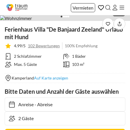
Vermieten
1 / 21
Ferienhaus Villa "De Banjaard Zeeland" Urlaub
mit Hund
4.99/5
102 Bewertungen
100% Empfehlung
2 Schlafzimmer
1 Bäder
Max. 5 Gäste
103 m²
Kamperland
Auf Karte anzeigen
Bitte Daten und Anzahl der Gäste auswählen
Anreise
-
Abreise