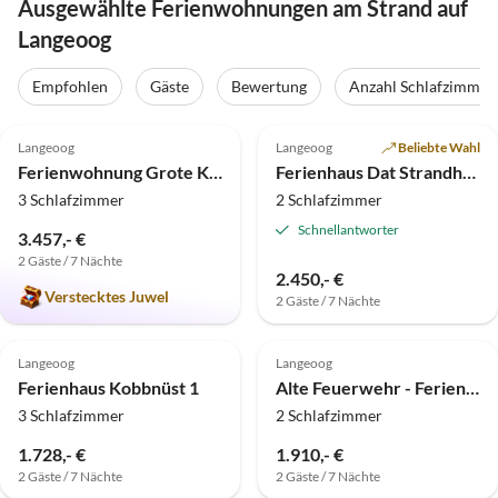
Ausgewählte Ferienwohnungen am Strand auf
Langeoog
Empfohlen
Gäste
Bewertung
Anzahl Schlafzimmer
4.9
(11)
5.0
(9)
Top-Inserat
Langeoog
Langeoog
Beliebte Wahl
Ferienwohnung Grote Käptns Stuuv
Ferienhaus Dat Strandhuus
3 Schlafzimmer
2 Schlafzimmer
Schnellantworter
3.457,- €
2 Gäste / 7 Nächte
2.450,- €
Verstecktes Juwel
2 Gäste / 7 Nächte
5.0
(7)
5.0
(2)
Top-Inserat
Langeoog
Langeoog
Ferienhaus Kobbnüst 1
Alte Feuerwehr - Ferienhaus Residenz Feuerhaus Nr. 6
3 Schlafzimmer
2 Schlafzimmer
1.728,- €
1.910,- €
2 Gäste / 7 Nächte
2 Gäste / 7 Nächte