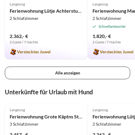
Langeoog
Langeoog
Ferienwohnung Lütje Achterstuuv
2 Schlafzimmer
2 Schlafzimmer
Schnellantworter
2.362,- €
1.820,- €
2 Gäste / 7 Nächte
2 Gäste / 7 Nächte
Verstecktes Juwel
Verstecktes Juwel
Alle anzeigen
Unterkünfte für Urlaub mit Hund
4.9
(11)
4.9
(11)
Langeoog
Langeoog
Ferienwohnung Grote Käptns Stuuv
3 Schlafzimmer
2 Schlafzimmer
3.457,- €
2.362,- €