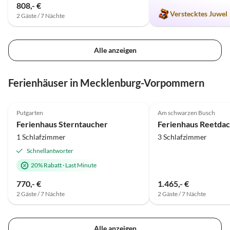
808,- €
Verstecktes Juwel
2 Gäste / 7 Nächte
Alle anzeigen
Ferienhäuser in Mecklenburg-Vorpommern
5.0
(20)
Top-Inserat
5.0
(13)
Putgarten
Am schwarzen Busch
Ferienhaus Sterntaucher
1 Schlafzimmer
3 Schlafzimmer
Schnellantworter
20% Rabatt
·
Last Minute
770,- €
1.465,- €
2 Gäste / 7 Nächte
2 Gäste / 7 Nächte
Alle anzeigen