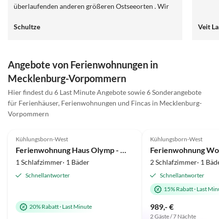
überlaufenden anderen größeren Ostseeorten . Wir
kommen auf jeden Fall wieder. Vielen Dank.
Schultze
Veit L
Angebote von Ferienwohnungen in
Mecklenburg-Vorpommern
Hier findest du 6 Last Minute Angebote sowie 6 Sonderangebote
für Ferienhäuser, Ferienwohnungen und Fincas in Mecklenburg-
Vorpommern
5.0
(7)
Top-Inserat
5.0
(6)
Kühlungsborn-West
Kühlungsborn-West
Ferienwohnung Haus Olymp - Wohnung 16
1 Schlafzimmer· 1 Bäder
2 Schlafzimmer· 1 Bäd
Schnellantworter
Schnellantworter
15% Rabatt
·
Last Min
989,- €
20% Rabatt
·
Last Minute
2 Gäste / 7 Nächte