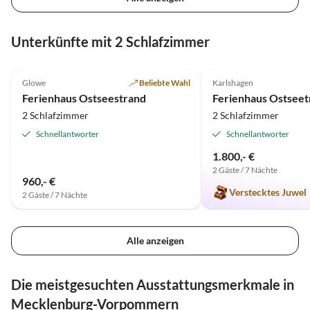
Unterkünfte mit 2 Schlafzimmer
5.0
(3)
4.9
(2)
Glowe
Beliebte Wahl
Karlshagen
Ferienhaus Ostseestrand
2 Schlafzimmer
2 Schlafzimmer
Schnellantworter
Schnellantworter
1.800,- €
2 Gäste / 7 Nächte
960,- €
Verstecktes Juwel
2 Gäste / 7 Nächte
Alle anzeigen
Die meistgesuchten Ausstattungsmerkmale in
Mecklenburg-Vorpommern