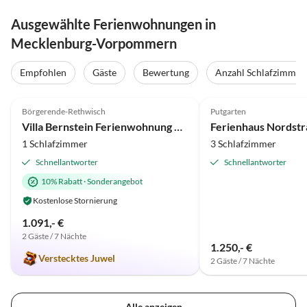
Ausgewählte Ferienwohnungen in
Mecklenburg-Vorpommern
Empfohlen
Gäste
Bewertung
Anzahl Schlafzimmer
5.0
(80)
Top-Inserat
4.9
(76)
Börgerende-Rethwisch
Putgarten
Villa Bernstein Ferienwohnung Asgard mit Meerblick
Ferienhaus Nordst
1 Schlafzimmer
3 Schlafzimmer
Schnellantworter
Schnellantworter
10% Rabatt
·
Sonderangebot
Kostenlose Stornierung
1.091,- €
2 Gäste / 7 Nächte
1.250,- €
Verstecktes Juwel
2 Gäste / 7 Nächte
Alle anzeigen