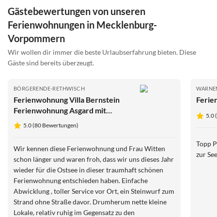
Gästebewertungen von unseren
Ferienwohnungen in Mecklenburg-
Vorpommern
Wir wollen dir immer die beste Urlaubserfahrung bieten. Diese
Gäste sind bereits überzeugt.
BÖRGERENDE-RETHWISCH
WARNE
Ferienwohnung Villa Bernstein
Ferie
Ferienwohnung Asgard mit
5.0
Meerblick
5.0 (80 Bewertungen)
Topp P
Wir kennen diese Ferienwohnung und Frau Witten
zur Se
schon länger und waren froh, dass wir uns dieses Jahr
wieder für die Ostsee in dieser traumhaft schönen
Ferienwohnung entschieden haben. Einfache
Abwicklung , toller Service vor Ort, ein Steinwurf zum
Strand ohne Straße davor. Drumherum nette kleine
Lokale, relativ ruhig im Gegensatz zu den