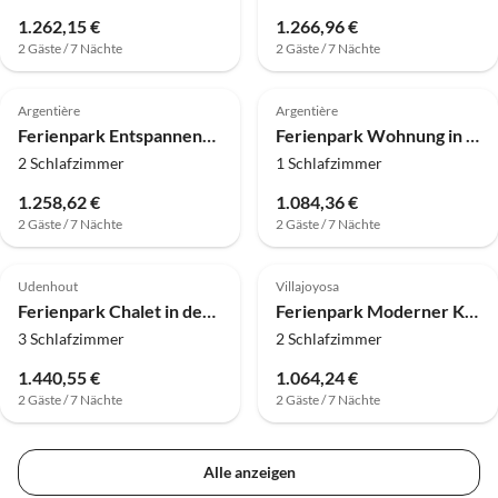
1.262,15 €
1.266,96 €
2 Gäste / 7 Nächte
2 Gäste / 7 Nächte
4.3
(6)
4.0
(1)
Argentière
Argentière
Ferienpark Entspannendes Alpenappartement am Pool
Ferienpark Wohnung in Vallorcine am Mont Blanc
2 Schlafzimmer
1 Schlafzimmer
1.258,62 €
1.084,36 €
2 Gäste / 7 Nächte
2 Gäste / 7 Nächte
4.0
(1)
Udenhout
Villajoyosa
Ferienpark Chalet in der Nähe von Loonse und Drunense Duinen
Ferienpark Moderner Küstenurlaub
3 Schlafzimmer
2 Schlafzimmer
1.440,55 €
1.064,24 €
2 Gäste / 7 Nächte
2 Gäste / 7 Nächte
Alle anzeigen