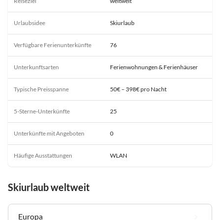
Reiseziel
weltweit
Urlaubsidee
Skiurlaub
Verfügbare Ferienunterkünfte
76
Unterkunftsarten
Ferienwohnungen & Ferienhäuser
Typische Preisspanne
50€ – 398€ pro Nacht
5-Sterne-Unterkünfte
25
Unterkünfte mit Angeboten
0
Häufige Ausstattungen
WLAN
Skiurlaub weltweit
Europa