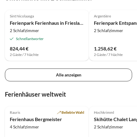
4.0
(33)
4.3
(6)
Sint Nicolaasga
Argentière
Ferienpark Ferienhaus in Friesland mit Garten
2 Schlafzimmer
2 Schlafzimmer
Schnellantworter
824,44 €
1.258,62 €
2 Gäste / 7 Nächte
2 Gäste / 7 Nächte
Alle anzeigen
Ferienhäuser weltweit
4.7
(21)
Top-Inserat
4.9
(2)
Rauris
Beliebte Wahl
Hochkrimml
Ferienhaus Bergmeister
4 Schlafzimmer
2 Schlafzimmer