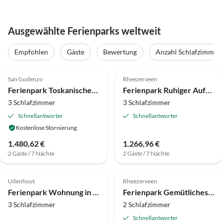
Ausgewählte Ferienparks weltweit
Empfohlen
Gäste
Bewertung
Anzahl Schlafzimmer
3.7
(27)
4.0
(18)
San Godenzo
Rheezerveen
Ferienpark Toskanischer Charme mit Pool und Aussicht
Ferienpark Ruhiger Aufenthalt auf einer Lichtung mit Kind
3 Schlafzimmer
3 Schlafzimmer
Schnellantworter
Schnellantworter
Kostenlose Stornierung
1.480,62 €
1.266,96 €
2 Gäste / 7 Nächte
2 Gäste / 7 Nächte
3.9
(8)
4.0
(8)
Udenhout
Rheezerveen
Ferienpark Wohnung in den Niederlanden nahe Attraktionen
Ferienpark Gemütliches Haus am Waldrand
3 Schlafzimmer
2 Schlafzimmer
Schnellantworter