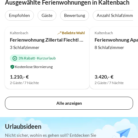
Ausgewählte Ferienwohnungen in Kaltenbach
Empfohlen
Gäste
Bewertung
Anzahl Schlafzimmer
5.0
(4)
4.8
(3)
Kaltenbach
Beliebte Wahl
Kaltenbach
Ferienwohnung Zillertal Fiechtl Kathi
3 Schlafzimmer
8 Schlafzimmer
3% Rabatt
·
Kurzurlaub
Kostenlose Stornierung
1.210,- €
3.420,- €
2 Gäste / 7 Nächte
2 Gäste / 7 Nächte
Alle anzeigen
Urlaubsideen
Nicht sicher, wohin es gehen soll? Entdecken Sie