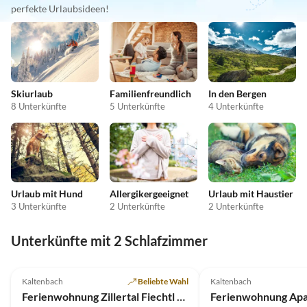
perfekte Urlaubsideen!
Skiurlaub
Familienfreundlich
In den Bergen
8 Unterkünfte
5 Unterkünfte
4 Unterkünfte
Urlaub mit Hund
Allergikergeeignet
Urlaub mit Haustier
3 Unterkünfte
2 Unterkünfte
2 Unterkünfte
Unterkünfte mit 2 Schlafzimmer
5.0
(4)
4.8
(3)
Kaltenbach
Beliebte Wahl
Kaltenbach
Ferienwohnung Zillertal Fiechtl Kathi