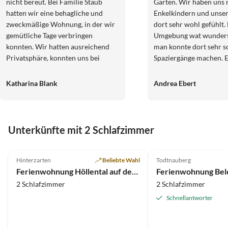
nicht bereut. Bei Familie Staub
Garten. Wir haben uns 
hatten wir eine behagliche und
Enkelkindern und uns
zweckmäßige Wohnung, in der wir
dort sehr wohl gefühlt.
gemütliche Tage verbringen
Umgebung wat wunder
konnten. Wir hatten ausreichend
man konnte dort sehr 
Privatsphäre, konnten uns bei
Spaziergänge machen. E
Bedarf aber stets an unsere
viele Ausflugsziele in d
Gastgeber wenden. Die gute
Wir können das alles n
Katharina Blank
Andrea Ebert
Umgebungsluft half, die von
weiterempfehlen
Zuhause mitgeschleppte Erkältung
zu vertreiben. Die Erholung durch
Wanderungen in der wunderbaren
Unterkünfte mit 2 Schlafzimmer
Natur (in unmittelbarer Nähe) tat
5.0
(4)
5.0
(2)
uns allen gut. Egal ob zu Fuß, mit
dem Auto oder der kostenlosen
Hinterzarten
Beliebte Wahl
Todtnauberg
Möglichkeit Bus und Bahn zu
Ferienwohnung Höllental auf dem Biohof Michelthomilishof
nutzen, wir fanden zahlreiche
2 Schlafzimmer
2 Schlafzimmer
Ausflugsziele. Die Abende
Schnellantworter
verbrachten wir mit Spieleabenden
(viele Spiele standen uns zur
Verfügung) oder nutzen die "weiße