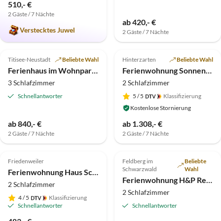
510,- €
2 Gäste / 7 Nächte
ab 420,- €
Verstecktes Juwel
2 Gäste / 7 Nächte
5.0
(6)
4.5
(3)
Titisee-Neustadt
Beliebte Wahl
Hinterzarten
Beliebte Wahl
Ferienhaus im Wohnpark Weiherhof am Titisee
Ferienwohnung Sonnentau
3 Schlafzimmer
2 Schlafzimmer
Schnellantworter
5
/ 5
Klassifizierung
Kostenlose Stornierung
ab 840,- €
ab 1.308,- €
2 Gäste / 7 Nächte
2 Gäste / 7 Nächte
5.0
(1)
Top-Inserat
Friedenweiler
Feldberg im
Beliebte
Schwarzwald
Wahl
Ferienwohnung Haus Schwarz
Ferienwohnung H&P Residenz Grafenmatt Typ C
2 Schlafzimmer
2 Schlafzimmer
4
/ 5
Klassifizierung
Schnellantworter
Schnellantworter