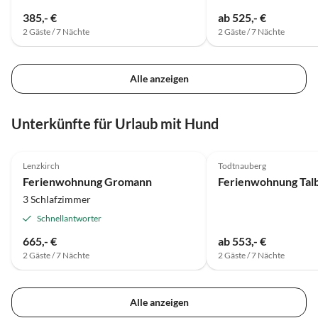
Weihnacht" für ein kleines
385,- €
ab 525,- €
Lagerfeuer im Schnee.
2 Gäste / 7 Nächte
2 Gäste / 7 Nächte
Alle anzeigen
Unterkünfte für Urlaub mit Hund
5.0
(27)
Top-Inserat
4.8
(5)
Lenzkirch
Todtnauberg
Ferienwohnung Gromann
Ferienwohnung Talb
3 Schlafzimmer
Schnellantworter
665,- €
ab 553,- €
2 Gäste / 7 Nächte
2 Gäste / 7 Nächte
Alle anzeigen