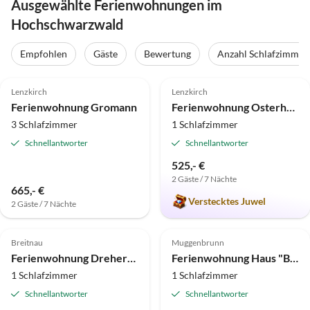
Ausgewählte Ferienwohnungen im
Hochschwarzwald
Empfohlen
Gäste
Bewertung
Anzahl Schlafzimmer
5.0
(27)
Top-Inserat
5.0
(21)
Top-Inserat
Lenzkirch
Lenzkirch
Ferienwohnung Gromann
Ferienwohnung Osterhage
3 Schlafzimmer
1 Schlafzimmer
Schnellantworter
Schnellantworter
525,- €
2 Gäste / 7 Nächte
665,- €
Verstecktes Juwel
2 Gäste / 7 Nächte
5.0
(21)
Top-Inserat
5.0
(8)
Breitnau
Muggenbrunn
Ferienwohnung Dreherhäusle
Ferienwohnung Haus "Bergwiese" Ingeborg Wetzel
1 Schlafzimmer
1 Schlafzimmer
Schnellantworter
Schnellantworter