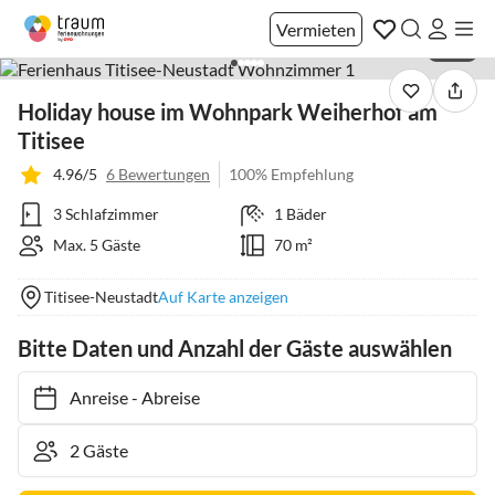
Vermieten
1 / 12
Holiday house im Wohnpark Weiherhof am
Titisee
4.96/5
6 Bewertungen
100% Empfehlung
3 Schlafzimmer
1 Bäder
Max. 5 Gäste
70 m²
Titisee-Neustadt
Auf Karte anzeigen
Bitte Daten und Anzahl der Gäste auswählen
Anreise
-
Abreise