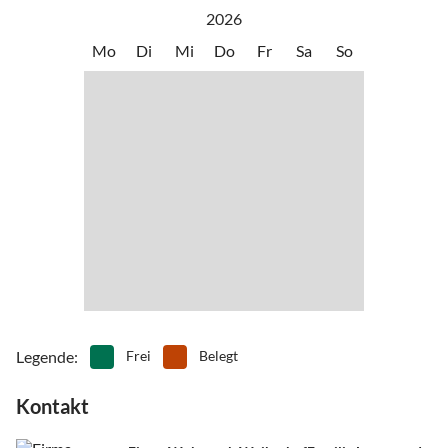
Wutachschlucht, Freiburg, Schauinsland. Es gibt hier viel zu sehen:
2026
Wildparks, Kletterparks, Gondel- und Kutschfahrten,
Mo
Di
Mi
Do
Fr
Sa
So
Schwimmbäder, Museen. Dazu gibt es wunderbare Wanderwege
und Mountainbikestrecken.
Legende
:
Frei
Belegt
Kontakt