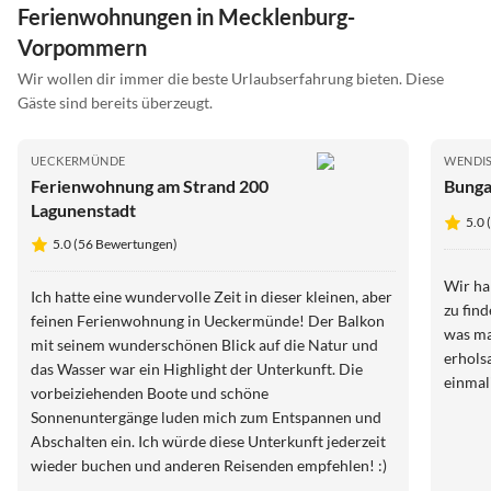
Ferienwohnungen in Mecklenburg-
Vorpommern
Wir wollen dir immer die beste Urlaubserfahrung bieten. Diese
Gäste sind bereits überzeugt.
UECKERMÜNDE
WENDI
Ferienwohnung am Strand 200
Bunga
Lagunenstadt
5.0
5.0 (56 Bewertungen)
Wir ha
Ich hatte eine wundervolle Zeit in dieser kleinen, aber
zu find
feinen Ferienwohnung in Ueckermünde! Der Balkon
was ma
mit seinem wunderschönen Blick auf die Natur und
erhols
das Wasser war ein Highlight der Unterkunft. Die
einmal
vorbeiziehenden Boote und schöne
Sonnenuntergänge luden mich zum Entspannen und
Abschalten ein. Ich würde diese Unterkunft jederzeit
wieder buchen und anderen Reisenden empfehlen! :)