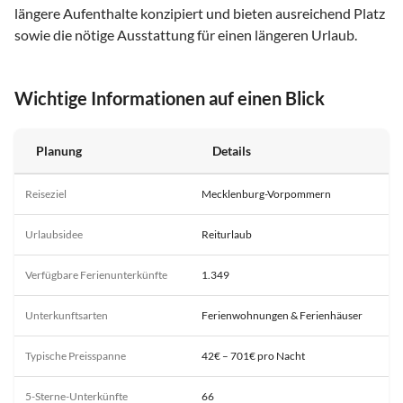
längere Aufenthalte konzipiert und bieten ausreichend Platz
sowie die nötige Ausstattung für einen längeren Urlaub.
Wichtige Informationen auf einen Blick
Planung
Details
Reiseziel
Mecklenburg-Vorpommern
Urlaubsidee
Reiturlaub
Verfügbare Ferienunterkünfte
1.349
Unterkunftsarten
Ferienwohnungen & Ferienhäuser
Typische Preisspanne
42€ – 701€ pro Nacht
5-Sterne-Unterkünfte
66