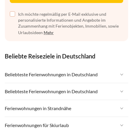
Ich möchte regelmäßig per E-Mail exklusive und
personalisierte Informationen und Angebote im
Zusammenhang mit Ferienobjekten, Immobilien, sowie
Urlaubsideen
Mehr
Beliebte Reiseziele in Deutschland
Beliebteste Ferienwohnungen in Deutschland
Ferienwohnungen in Deutschland
Beliebteste Ferienwohnungen in Deutschland
Ferienwohnungen in Ostsee
Ferienwohnungen in Deutschland
Ferienwohnungen in Strandnähe
Ferienwohnungen in Nordsee
Ferienwohnungen in Ostsee
Ferienwohnungen in Schleswig-Holstein
Ferienwohnungen in Strandnähe in Deutschland
Ferienwohnungen für Skiurlaub
Ferienwohnungen in Nordsee