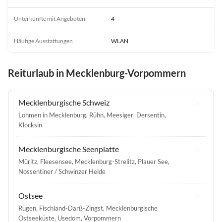
Unterkünfte mit Angeboten
4
Häufige Ausstattungen
WLAN
Reiturlaub in Mecklenburg-Vorpommern
Mecklenburgische Schweiz
Lohmen in Mecklenburg
,
Rühn
,
Meesiger
,
Dersentin
,
Klocksin
Mecklenburgische Seenplatte
Müritz
,
Fleesensee
,
Mecklenburg-Strelitz
,
Plauer See
,
Nossentiner / Schwinzer Heide
Ostsee
Rügen
,
Fischland-Darß-Zingst
,
Mecklenburgische
Ostseeküste
,
Usedom
,
Vorpommern