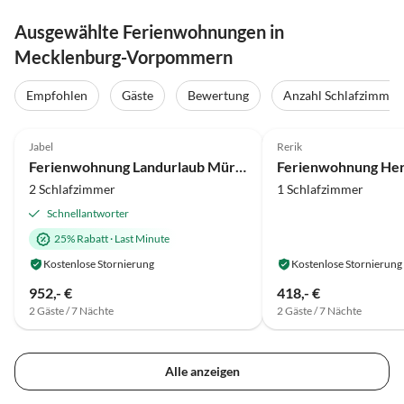
Ausgewählte Ferienwohnungen in
Mecklenburg-Vorpommern
Empfohlen
Gäste
Bewertung
Anzahl Schlafzimmer
4.8
(42)
Top-Inserat
4.5
(21)
Jabel
Rerik
Ferienwohnung Landurlaub Müritz
2 Schlafzimmer
1 Schlafzimmer
Schnellantworter
25% Rabatt
·
Last Minute
Kostenlose Stornierung
Kostenlose Stornierung
952,- €
418,- €
2 Gäste / 7 Nächte
2 Gäste / 7 Nächte
Alle anzeigen