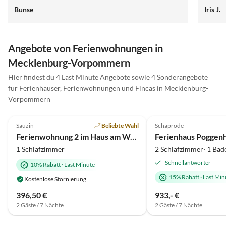
Bunse
Iris J.
Angebote von Ferienwohnungen in
Mecklenburg-Vorpommern
Hier findest du 4 Last Minute Angebote sowie 4 Sonderangebote
für Ferienhäuser, Ferienwohnungen und Fincas in Mecklenburg-
Vorpommern
5.0
(25)
4.9
(17)
Sauzin
Beliebte Wahl
Schaprode
Ferienwohnung 2 im Haus am Wasser
1 Schlafzimmer
2 Schlafzimmer· 1 Bäd
Schnellantworter
10% Rabatt
·
Last Minute
15% Rabatt
·
Last Min
Kostenlose Stornierung
396,50 €
933,- €
2 Gäste / 7 Nächte
2 Gäste / 7 Nächte