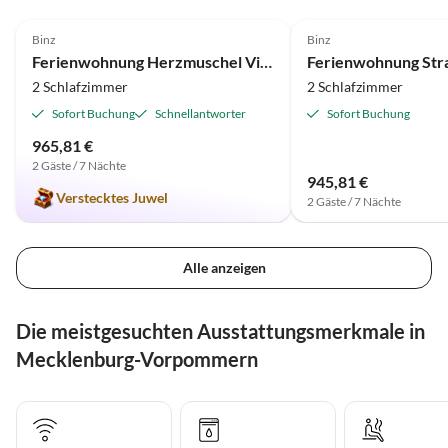
4.8
(23)
4.7
(22)
Binz
Binz
Ferienwohnung Herzmuschel Villa Malte
2 Schlafzimmer
2 Schlafzimmer
Sofort Buchung
Schnellantworter
Sofort Buchung
965,81 €
2 Gäste / 7 Nächte
945,81 €
Verstecktes Juwel
2 Gäste / 7 Nächte
Alle anzeigen
Die meistgesuchten Ausstattungsmerkmale in
Mecklenburg-Vorpommern