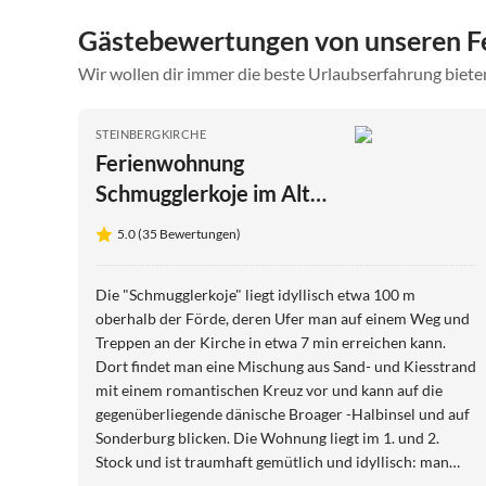
Gästebewertungen von unseren F
Wir wollen dir immer die beste Urlaubserfahrung bieten
STEINBERGKIRCHE
Ferienwohnung
Schmugglerkoje im Alten
Zollhaus
5.0 (35 Bewertungen)
Die "Schmugglerkoje" liegt idyllisch etwa 100 m
oberhalb der Förde, deren Ufer man auf einem Weg und
Treppen an der Kirche in etwa 7 min erreichen kann.
Dort findet man eine Mischung aus Sand- und Kiesstrand
mit einem romantischen Kreuz vor und kann auf die
gegenüberliegende dänische Broager -Halbinsel und auf
Sonderburg blicken. Die Wohnung liegt im 1. und 2.
Stock und ist traumhaft gemütlich und idyllisch: man
blickt durch eine große Fensterfront im Wohnzimmer