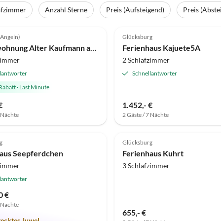
afzimmer
Anzahl Sterne
Preis (Aufsteigend)
Preis (Abste
(11)
Top-Inserat
5.0
(6)
(Angeln)
Glücksburg
Ferienwohnung Alter Kaufmann am Ostseestrand
Ferienhaus Kajuete5A
zimmer
2 Schlafzimmer
lantworter
Schnellantworter
Rabatt
·
Last Minute
€
1.452,- €
7 Nächte
2 Gäste / 7 Nächte
(2)
5.0
(1)
g
Glücksburg
aus Seepferdchen
Ferienhaus Kuhrt
zimmer
3 Schlafzimmer
lantworter
0 €
7 Nächte
655,- €
tecktes Juwel