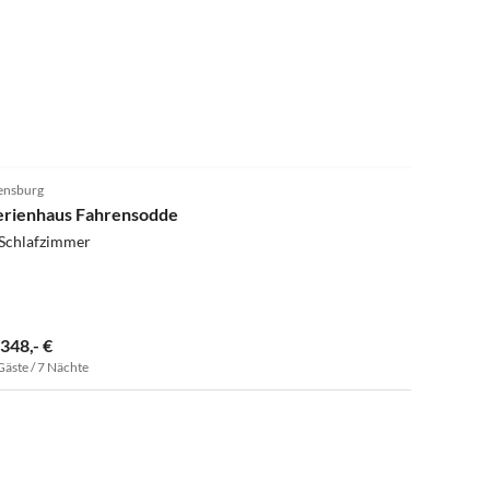
4.8
(9)
ensburg
erienhaus Fahrensodde
 Schlafzimmer
.348,- €
Gäste / 7 Nächte