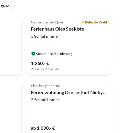
igend)
5.0
(5)
Top-Inserat
Neukirchen bei Quern
Beliebte Wahl
Ferienhaus Oles Seekiste
3 Schlafzimmer
Kostenlose Stornierung
1.260,- €
2 Gäste / 7 Nächte
Top-Inserat
Top-Inserat
Flensburger Förde
Ferienwohnung Dreiseithof Nieby - Über Emma
2 Schlafzimmer
ab 1.090,- €