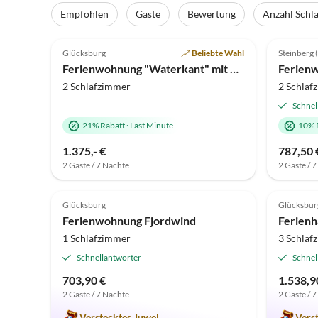
Empfohlen
Gäste
Bewertung
Anzahl Schl
5.0
(16)
Top-Inserat
5.0
Glücksburg
Beliebte Wahl
Steinberg 
Ferienwohnung "Waterkant" mit Meerblick in Holnis
2 Schlafzimmer
2 Schlaf
Schnel
21% Rabatt
·
Last Minute
10% 
1.375,- €
787,50 
2 Gäste / 7 Nächte
2 Gäste / 
5.0
(3)
5.0
Glücksburg
Glücksbur
Ferienwohnung Fjordwind
Ferienh
1 Schlafzimmer
3 Schlaf
Schnellantworter
Schnel
703,90 €
1.538,9
2 Gäste / 7 Nächte
2 Gäste / 
Verstecktes Juwel
Vers