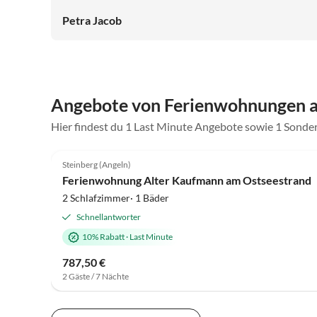
auf die Flensburger Förde. Im Schlafzimmer unter dem
Petra Jacob
Dach kann man aus vielen Fenstern und aus dem Bett
den Sonnenauf- und Untergang genießen. Außerdem ist
der Raum sehr hoch und man stößt sich nirgends an.
Egal welches Wetter- man kann seinen Urlaub
rundherum genießen- wir kommen gerne wieder! Danke
Angebote von Ferienwohnungen an
für diesen himmlischen Aufenthalt!
Hier findest du 1 Last Minute Angebote sowie 1 Sonde
5.0
(11)
Steinberg (Angeln)
Ferienwohnung Alter Kaufmann am Ostseestrand
2 Schlafzimmer· 1 Bäder
Schnellantworter
10% Rabatt
·
Last Minute
787,50 €
2 Gäste / 7 Nächte