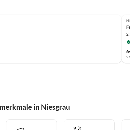
Ni
F
2
6
2 
merkmale in Niesgrau