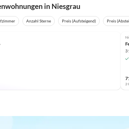
ienwohnungen in Niesgrau
afzimmer
Anzahl Sterne
Preis (Aufsteigend)
Preis (Abste
Ni
6
F
3
7
2 