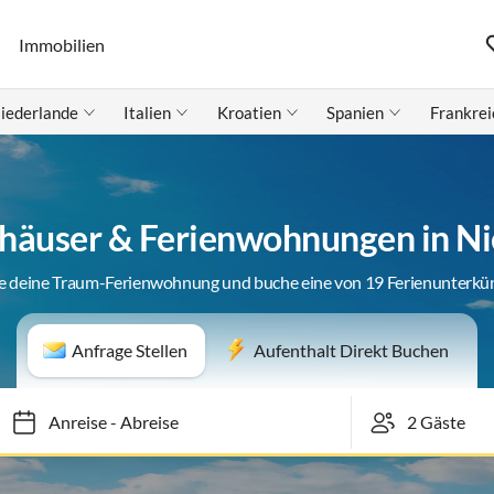
Immobilien
iederlande
Italien
Kroatien
Spanien
Frankrei
häuser & Ferienwohnungen in N
e deine Traum-Ferienwohnung und buche eine von 19 Ferienunterkü
Anfrage Stellen
Aufenthalt Direkt Buchen
Anreise
-
Abreise