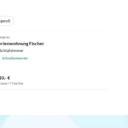
igend)
5.0
(1)
esgrau
erienwohnung Fischer
 Schlafzimmer
Schnellantworter
10,- €
Gäste / 7 Nächte