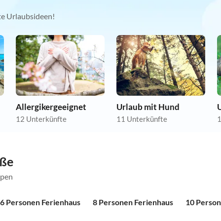
kte Urlaubsideen!
Allergikergeeignet
Urlaub mit Hund
U
12 Unterkünfte
11 Unterkünfte
1
öße
ppen
6 Personen Ferienhaus
8 Personen Ferienhaus
10 Person