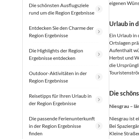
eigenen Wünsc
Die schönsten Ausflugsziele
rund um die Region Ergebnisse
Urlaub in 
Entdecken Sie den Charme der
Region Ergebnisse
Ein Urlaub in
Ortslagen prä
Aufenthalt wü
Die Highlights der Region
Herbst und Wi
Ergebnisse entdecken
die Ursprüngl
Touristenströ
Outdoor-Aktivitäten in der
Region Ergebnisse
Die schöns
Reisetipps für Ihren Urlaub in
der Region Ergebnisse
Niesgrau – lä
Die passende Ferienunterkunft
Niesgrau ist 
in der Region Ergebnisse
Bei Spaziergä
finden
Kleine Straße