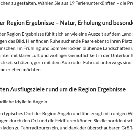
hen zu gestalten. Wählen Sie aus 19 Ferienunterkünften – die Pre
der Region Ergebnisse – Natur, Erholung und beso
 der Region Ergebnisse fühlt sich an wie eine Auszeit auf dem Land
gen das Bild. Hier finden Ruhe suchende Paare ebenso ihren Platz
nschen. Im Frühling und Sommer locken blühende Landschaften un
nter mit klarer Luft und wohliger Gemütlichkeit in der Unterkunft
ichkeit schätzen, gern mit dem Auto oder Fahrrad unterwegs sind
me erleben möchten.
ten Ausflugsziele rund um die Region Ergebnisse
ndliche Idylle in Angeln
ein typisches Dorf der Region Angeln und überzeugt mit ruhigen
ngen durch den Ort und die Feldfluren können Sie die norddeutsch
n laden zu Fahrradtouren ein, und dank der überschaubaren Größe