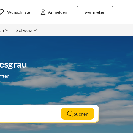
Vermieten
Wunschliste
Anmelden
ch
Schweiz
iesgrau
nften
Suchen