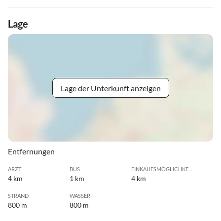
Lage
Lage der Unterkunft anzeigen
Entfernungen
ARZT
BUS
EINKAUFSMÖGLICHKEIT
4 km
1 km
4 km
STRAND
WASSER
800 m
800 m