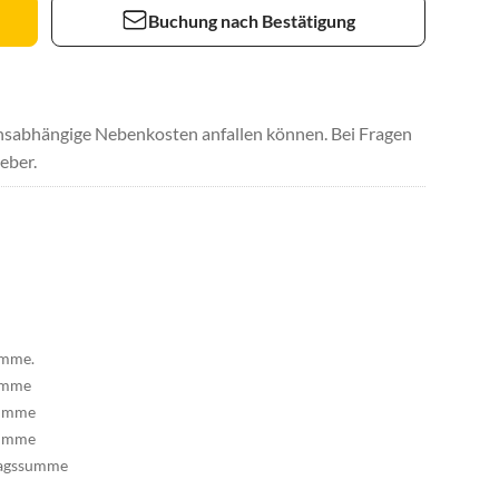
Buchung nach Bestätigung
uchsabhängige Nebenkosten anfallen können. Bei Fragen
eber.
umme.
summe
summe
summe
tragssumme