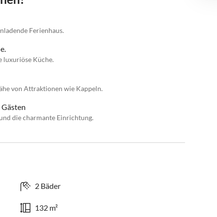
einladende Ferienhaus.
e.
e luxuriöse Küche.
ähe von Attraktionen wie Kappeln.
n Gästen
und die charmante Einrichtung.
2 Bäder
132 m²