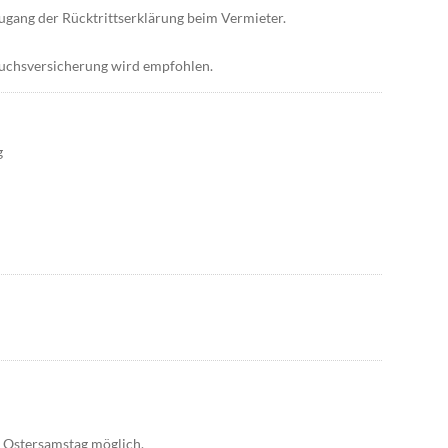
Zugang der Rücktrittserklärung beim Vermieter.
ruchsversicherung wird empfohlen.
g
r Ostersamstag möglich.