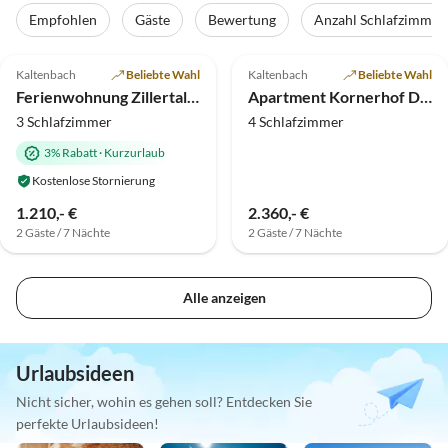
Empfohlen
Gäste
Bewertung
Anzahl Schlafzimmer
5.0
(4)
5.0
(1)
Kaltenbach
Beliebte Wahl
Kaltenbach
Beliebte Wahl
Ferienwohnung Zillertal Fiechtl Kathi
Apartment Kornerhof Deluxe
3 Schlafzimmer
4 Schlafzimmer
3% Rabatt
·
Kurzurlaub
Kostenlose Stornierung
1.210,- €
2.360,- €
2 Gäste / 7 Nächte
2 Gäste / 7 Nächte
Alle anzeigen
Urlaubsideen
Nicht sicher, wohin es gehen soll? Entdecken Sie
perfekte Urlaubsideen!