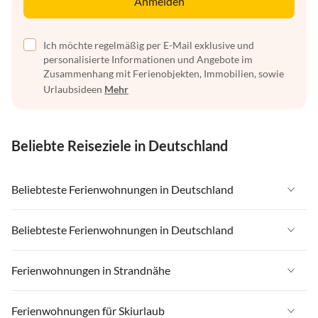
Anmelden
Ich möchte regelmäßig per E-Mail exklusive und
personalisierte Informationen und Angebote im
Zusammenhang mit Ferienobjekten, Immobilien, sowie
Urlaubsideen
Mehr
Beliebte Reiseziele in Deutschland
Beliebteste Ferienwohnungen in Deutschland
Ferienwohnungen in Deutschland
Beliebteste Ferienwohnungen in Deutschland
Ferienwohnungen in Ostsee
Ferienwohnungen in Deutschland
Ferienwohnungen in Strandnähe
Ferienwohnungen in Nordsee
Ferienwohnungen in Ostsee
Ferienwohnungen in Schleswig-Holstein
Ferienwohnungen in Strandnähe in Deutschland
Ferienwohnungen für Skiurlaub