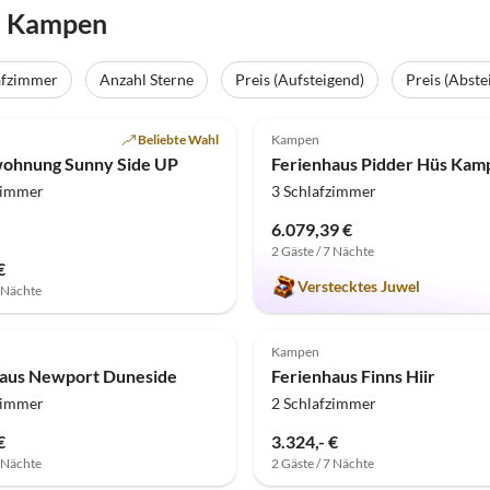
n Kampen
afzimmer
Anzahl Sterne
Preis (Aufsteigend)
Preis (Abste
(3)
5.0
(1)
Beliebte Wahl
Kampen
wohnung Sunny Side UP
zimmer
3 Schlafzimmer
6.079,39 €
2 Gäste / 7 Nächte
€
Verstecktes Juwel
7 Nächte
Kampen
haus Newport Duneside
Ferienhaus Finns Hiir
zimmer
2 Schlafzimmer
€
3.324,- €
7 Nächte
2 Gäste / 7 Nächte