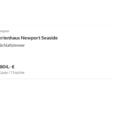
ampen
erienhaus Newport Seaside
 Schlafzimmer
.804,- €
Gäste / 7 Nächte