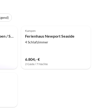
igend)
Kampen
Ferienhaus Pidder Hüs Kampen / Sylt
Ferienhaus Newport Seaside
4 Schlafzimmer
6.804,- €
2 Gäste / 7 Nächte