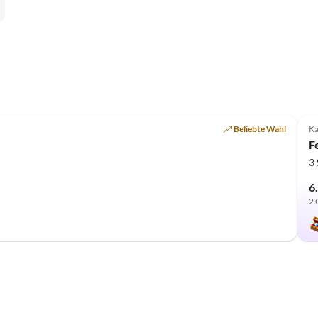
Beliebte Wahl
K
F
3
6
2 