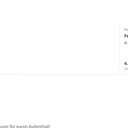
K
F
4
6
2 
user für euren Aufenthalt