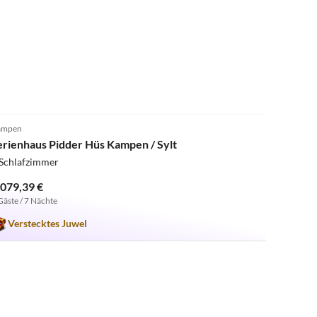
5.0
(1)
ampen
erienhaus Pidder Hüs Kampen / Sylt
 Schlafzimmer
.079,39 €
Gäste / 7 Nächte
Verstecktes Juwel