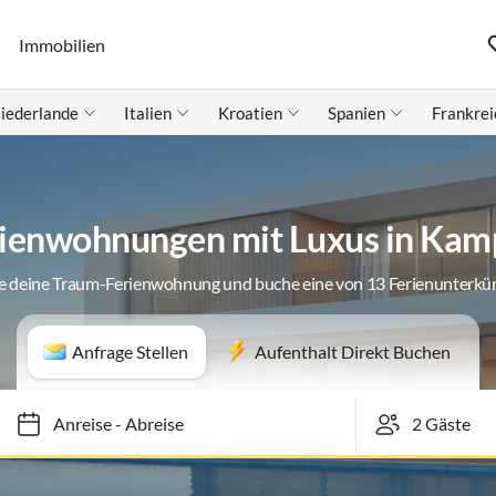
Immobilien
iederlande
Italien
Kroatien
Spanien
Frankrei
ienwohnungen mit Luxus in Ka
e deine Traum-Ferienwohnung und buche eine von 13 Ferienunterkü
Anfrage Stellen
Aufenthalt Direkt Buchen
Anreise
-
Abreise