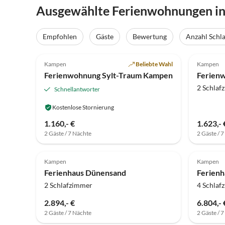
Ausgewählte Ferienwohnungen i
Empfohlen
Gäste
Bewertung
Anzahl Schl
5.0
(6)
4.9
Kampen
Beliebte Wahl
Kampen
Ferienwohnung Sylt-Traum Kampen
Ferien
2 Schlaf
Schnellantworter
Kostenlose Stornierung
1.160,- €
1.623,- 
2 Gäste / 7 Nächte
2 Gäste / 
Kampen
Kampen
Ferienhaus Dünensand
Ferien
2 Schlafzimmer
4 Schlaf
2.894,- €
6.804,- 
2 Gäste / 7 Nächte
2 Gäste / 