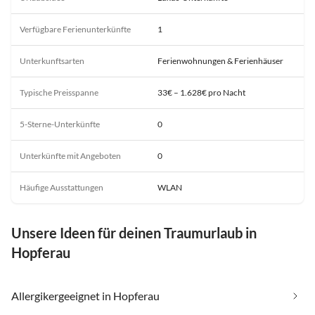
Verfügbare Ferienunterkünfte
1
Unterkunftsarten
Ferienwohnungen & Ferienhäuser
Typische Preisspanne
33€ – 1.628€ pro Nacht
5-Sterne-Unterkünfte
0
Unterkünfte mit Angeboten
0
Häufige Ausstattungen
WLAN
Unsere Ideen für deinen Traumurlaub in
Hopferau
Allergikergeeignet in Hopferau