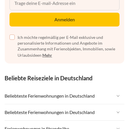
Anmelden
Ich möchte regelmäßig per E-Mail exklusive und
personalisierte Informationen und Angebote im
Zusammenhang mit Ferienobjekten, Immobilien, sowie
Urlaubsideen
Mehr
Beliebte Reiseziele in Deutschland
Beliebteste Ferienwohnungen in Deutschland
Ferienwohnungen in Deutschland
Beliebteste Ferienwohnungen in Deutschland
Ferienwohnungen in Ostsee
Ferienwohnungen in Deutschland
Ferienwohnungen in Strandnähe