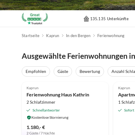
135.135 Unterkünfte
Startseite
Kaprun
In den Bergen
Ferienwohnung
Ausgewählte Ferienwohnungen in
Empfohlen
Gäste
Bewertung
Anzahl Schl
5.0
(7)
Kaprun
Kaprun
Ferienwohnung Haus Kathrin
Apartme
2 Schlafzimmer
1 Schlaf
Schnellantworter
Sofort
Kostenlose Stornierung
1.180,- €
2 Gäste / 7 Nächte