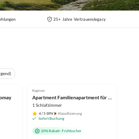
ehlungen
25+ Jahre Vertrauenslegacy
igend)
Kaprun
Nomay
Apartment Familienapartment für 4 Personen
1 Schlafzimmer
4
/ 5
Klassifizierung
Sofort Buchung
20% Rabatt
·
Frühbucher