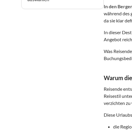
In den Berge
während des g
da sie klar de
In dieser Des
Angebot reich
Was Reisende 
Buchungsbedin
Warum dies
Reisende entsc
Reisestil unte
verzichten zu 
Diese Urlaubs
die Regi