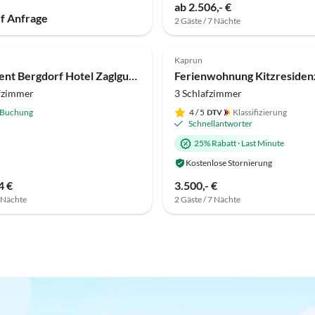
ab 2.506,- €
uf Anfrage
2 Gäste / 7 Nächte
Kaprun
Apartment Bergdorf Hotel Zaglgut Kaprun
Ferienwohnung Kitzresiden
fzimmer
3 Schlafzimmer
 Buchung
4
/ 5
Klassifizierung
Schnellantworter
25% Rabatt
·
Last Minute
Kostenlose Stornierung
4 €
3.500,- €
7 Nächte
2 Gäste / 7 Nächte