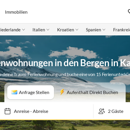
Immobilien
iederlande
Italien
Kroatien
Spanien
Frankrei
enwohnungen in den Bergen in K
e deine Traum-Ferienwohnung und buche eine von 15 Ferienunterkü
Anfrage Stellen
Aufenthalt Direkt Buchen
Anreise
-
Abreise