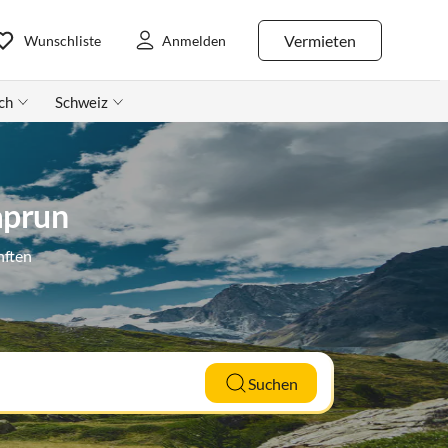
Vermieten
Wunschliste
Anmelden
ch
Schweiz
aprun
nften
Suchen