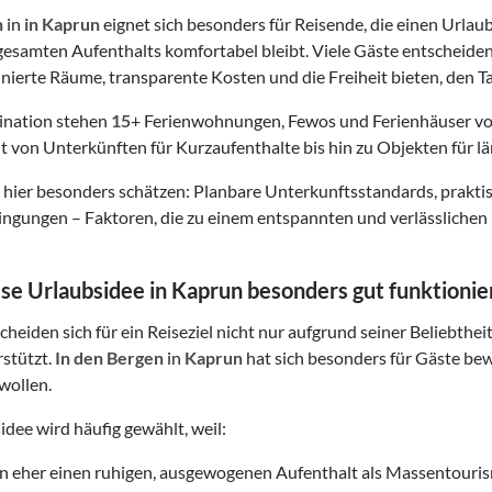
n
in
in Kaprun
eignet sich besonders für Reisende, die einen Urlaub
esamten Aufenthalts komfortabel bleibt. Viele Gäste entscheide
finierte Räume, transparente Kosten und die Freiheit bieten, den Ta
tination stehen
15
+ Ferienwohnungen, Fewos und Ferienhäuser vo
t von Unterkünften für Kurzaufenthalte bis hin zu Objekten für lä
hier besonders schätzen: Planbare Unterkunftsstandards, prakt
gungen – Faktoren, die zu einem entspannten und verlässlichen 
e Urlaubsidee in Kaprun besonders gut funktionie
heiden sich für ein Reiseziel nicht nur aufgrund seiner Beliebthei
rstützt.
In den Bergen
in
Kaprun
hat sich besonders für Gäste bewä
wollen.
idee wird häufig gewählt, weil:
on eher einen ruhigen, ausgewogenen Aufenthalt als Massentouri