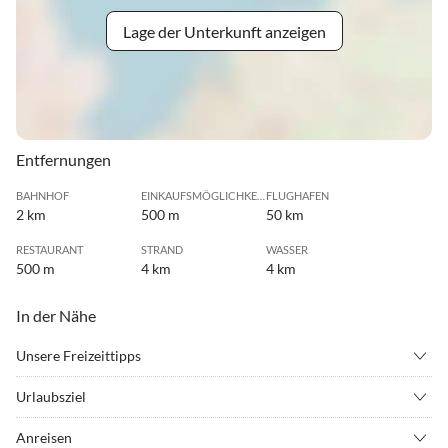
Lage der Unterkunft anzeigen
Entfernungen
BAHNHOF
EINKAUFSMÖGLICHKEIT
FLUGHAFEN
2 km
500 m
50 km
RESTAURANT
STRAND
WASSER
500 m
4 km
4 km
In der Nähe
Unsere Freizeittipps
•
Angeln
•
Badminton
Urlaubsziel
•
Bergsteigen
•
Bergwandern
In dem herrlichen Wander-und Skigebiet auf dem Kitzsteinhorn,
•
Erlebnisbad
•
Fahrradverleih
Anreisen