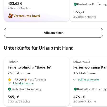
403,62 €
Kostenlose Stornierung
2 Gäste / 7 Nächte
565,- €
Verstecktes Juwel
2 Gäste / 7 Nächte
Alle anzeigen
Unterkünfte für Urlaub mit Hund
4.9
(43)
Top-Inserat
5.0
(25)
Forbach
Schwarzwald
Auszeichnung 2025
Ferienwohnung "Bäuerle"
Ferienwohnung Ka
2 Schlafzimmer
1 Schlafzimmer
4
/ 5
Klassifizierung
Schnellantworter
Schnellantworter
Kostenlose Stornierung
Kostenlose Stornierung
565,- €
476,- €
2 Gäste / 7 Nächte
2 Gäste / 7 Nächte