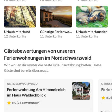
Urlaub mit Hund
Günstige Ferienwohnungen
Urlaub mit Haustier
12 Unterkünfte
11 Unterkünfte
11 Unterkünfte
Gästebewertungen von unseren
Ferienwohnungen im Nordschwarzwald
Wir wollen dir immer die beste Urlaubserfahrung bieten. Diese
Gäste sind bereits überzeugt.
NORDSCHWARZWALD
GERNS
Ferienwohnung Am Himmelreich
Ferie
im Haus Waldachblick
5.0
5.0 (73 Bewertungen)