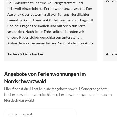
Schön 
Bei Ankunft hat uns eine voll ausgestattete und
liebevoll eingerichtete Ferienwohnung erwartet. Der
Ausblick über Lützenhardt war für uns Nordlichter
beeindruckend. Familie AXT hat uns herzlich begrüßt
und bei Fragen freundlich und hilfreich zur Seite
gestanden. Nach jeder Fahrradtour konnten wir
unsere Räder sicher verschlossen unterstellen.
Außerdem gab es einen festen Parkplatz für das Auto
auf dem Grundstück. Danke für den schönen Urlaub
Jochen & Delia Becker
Amelie
im Schwarzwald an Familie Axt mit allen ihren
freundlichen Tipps.
Angebote von Ferienwohnungen im
Nordschwarzwald
Hier findest du 1 Last Minute Angebote sowie 1 Sonderangebote
für Ferienwohnung Ferienhäuser, Ferienwohnungen und Fincas im
Nordschwarzwald
5.0
(73)
Nordschwarzwald