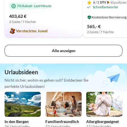
4
/ 5
Klassifizie
7% Rabatt
·
Last Minute
Schnellantworter
403,62 €
Kostenlose Stornierung
2 Gäste / 7 Nächte
565,- €
Verstecktes Juwel
2 Gäste / 7 Nächte
Alle anzeigen
Urlaubsideen
Nicht sicher, wohin es gehen soll? Entdecken Sie
perfekte Urlaubsideen!
In den Bergen
Familienfreundlich
Allergikergeeignet
26 Unterkünfte
23 Unterkünfte
12 Unterkünfte