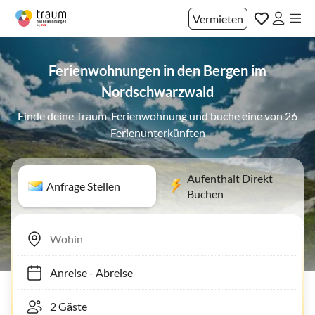
Vermieten
Ferienwohnungen in den Bergen im
Nordschwarzwald
Finde deine Traum-Ferienwohnung und buche eine von 26
Ferienunterkünften
Aufenthalt Direkt
Anfrage Stellen
Buchen
Anreise
-
Abreise