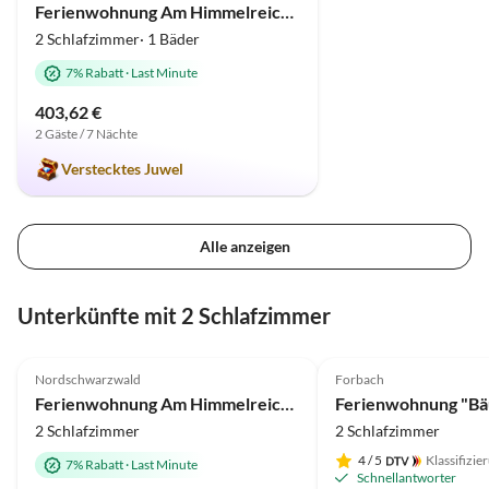
Ferienwohnung Am Himmelreich im Haus Waldachblick
2 Schlafzimmer· 1 Bäder
7% Rabatt
·
Last Minute
403,62 €
2 Gäste / 7 Nächte
Verstecktes Juwel
Alle anzeigen
Unterkünfte mit 2 Schlafzimmer
5.0
(73)
4.9
(43)
Nordschwarzwald
Forbach
Auszeichnung 2025
Ferienwohnung Am Himmelreich im Haus Waldachblick
Ferienwohnung "Bä
2 Schlafzimmer
2 Schlafzimmer
4
/ 5
Klassifizie
7% Rabatt
·
Last Minute
Schnellantworter