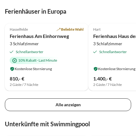
Ferienhäuser in Europa
4.9
(12)
Top-Inserat
5.0
(10)
Hasselfelde
Beliebte Wahl
Hart
Ferienhaus Am Einhornweg
Ferienhaus Haus de
3 Schlafzimmer
3 Schlafzimmer
Schnellantworter
Schnellantworter
10% Rabatt
·
Last Minute
Kostenlose Stornierung
Kostenlose Stornierung
810,- €
1.400,- €
2 Gäste / 7 Nächte
2 Gäste / 7 Nächte
Alle anzeigen
Unterkünfte mit Swimmingpool
5.0
(34)
4.9
(10)