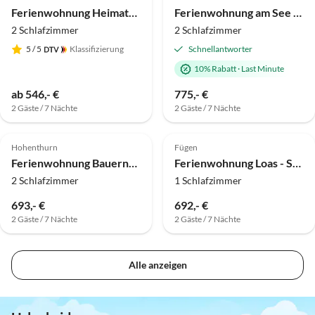
Ferienwohnung Heimatgefühl
Ferienwohnung am See mit See-und Bayerwaldblick EG
2 Schlafzimmer
2 Schlafzimmer
5
/ 5
Klassifizierung
Schnellantworter
10% Rabatt
·
Last Minute
ab 546,- €
775,- €
2 Gäste / 7 Nächte
2 Gäste / 7 Nächte
5.0
(3)
Top-Inserat
Top-Inserat
Hohenthurn
Fügen
Ferienwohnung Bauernhof Perhinig
Ferienwohnung Loas - Sonnseitn
2 Schlafzimmer
1 Schlafzimmer
693,- €
692,- €
2 Gäste / 7 Nächte
2 Gäste / 7 Nächte
Alle anzeigen