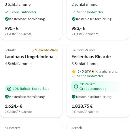
3 Schlafzimmer
2 Schlafzimmer
Schnellantworter
Schnellantworter
Kostenlose Stornierung
Kostenlose Stornierung
990,- €
983,- €
2 Gäste / 7 Nächte
2 Gäste / 7 Nächte
5.0
(9)
Top-Inserat
4.9
(8)
Top-Inserat
Sebnitz
Beliebte Wahl
La Croix-Valmer
Hundefreundlich
Super-Gastgeber
Landhaus Umgebindehaus
Ferienhaus Ricarde
4 Schlafzimmer
3 Schlafzimmer
3
/ 5
Klassifizierung
Schnellantworter
5% Rabatt
·
10% Rabatt
·
Kurzurlaub
Gruppenangebot
Kostenlose Stornierung
Kostenlose Stornierung
1.624,- €
1.828,75 €
2 Gäste / 7 Nächte
2 Gäste / 7 Nächte
5.0
(4)
Top-Inserat
4.8
(3)
Top-Inserat
Münstertal
Arrach