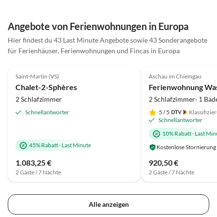
ist perfekt mit endlich mal genügend
wieder.
leeren Schubladen für das
Mitgebrachte an Lebensmitteln. Das
Angebote von Ferienwohnungen in Europa
Wohnzimmer ist gemütlich
Hier findest du 43 Last Minute Angebote sowie 43 Sonderangebote
eingerichtet im Laura-Ashley-
für Ferienhäuser, Ferienwohnungen und Fincas in Europa
Cottage-Stil; wir haben wunderbar
5.0
(49)
5.0
(39)
in dem Bett geschlafen.
Saint-Martin (VS)
Aschau im Chiemgau
Bergblick
Chalet-2-Sphères
2 Schlafzimmer
2 Schlafzimmer· 1 Bäd
Schnellantworter
5
/ 5
Klassifizie
Schnellantworter
10% Rabatt
·
Last Min
45% Rabatt
·
Last Minute
Kostenlose Stornierung
1.083,25 €
920,50 €
2 Gäste / 7 Nächte
2 Gäste / 7 Nächte
Alle anzeigen