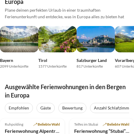
Europa
Plane deinen perfekten Urlaub in einer traumhaften
Ferienunterkunft und entdecke, was in Europa alles zu bieten hat
Bayern
Tirol
Salzburger Land
Vorarlber
2099 Unterkünfte
1577 Unterkünfte
817 Unterkünfte
607 Unterk
Ausgewählte Ferienwohnungen in den Bergen
in Europa
Empfohlen
Gäste
Bewertung
Anzahl Schlafzimmer
5.0
(13)
Top-Inserat
5.0
(11)
Top-Inserat
Ruhpolding
Beliebte Wahl
Telfes im Stubai
Beliebte Wahl
Ferienwohnung Alpentraum
Ferienwohnung “Stubai” by Pircher-Maes