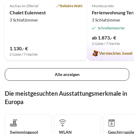
Aschau im Zillertal
Beliebte Wahl
Montecarotto
Chalet Eulennest
3 Schlafzimmer
3 Schlafzimmer
Schnellantworter
ab 1.873,- €
2 Gäste / 7 Nächte
1.130,- €
Verstecktes Juwel
2 Gäste / 7 Nächte
Alle anzeigen
Die meistgesuchten Ausstattungsmerkmale in
Europa
Swimmingpool
WLAN
Geschirrspüle