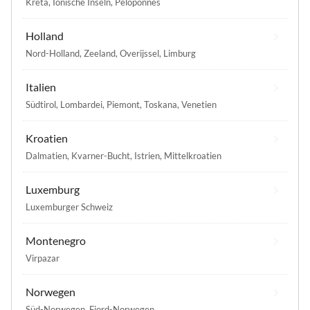
Kreta
,
Ionische Inseln
,
Peloponnes
Holland
Nord-Holland
,
Zeeland
,
Overijssel
,
Limburg
Italien
Südtirol
,
Lombardei
,
Piemont
,
Toskana
,
Venetien
Kroatien
Dalmatien
,
Kvarner-Bucht
,
Istrien
,
Mittelkroatien
Luxemburg
Luxemburger Schweiz
Montenegro
Virpazar
Norwegen
Süd-Norwegen
,
Fjord-Norwegen