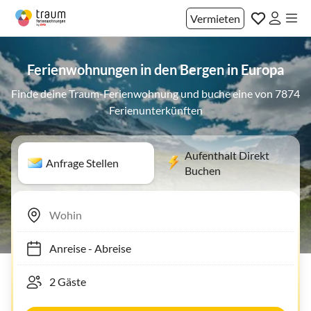
Vermieten
Ferienwohnungen in den Bergen in Europa
Finde deine Traum-Ferienwohnung und buche eine von 7874
Ferienunterkünften
Aufenthalt Direkt
Anfrage Stellen
Buchen
Anreise
-
Abreise