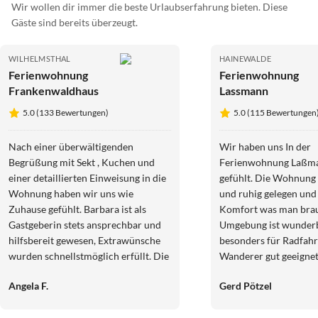
Wir wollen dir immer die beste Urlaubserfahrung bieten. Diese
Gäste sind bereits überzeugt.
WILHELMSTHAL
HAINEWALDE
Ferienwohnung
Ferienwohnung
Frankenwaldhaus
Lassmann
5.0 (133 Bewertungen)
5.0 (115 Bewertungen
Nach einer überwältigenden
Wir haben uns In der
Begrüßung mit Sekt , Kuchen und
Ferienwohnung Laßma
einer detaillierten Einweisung in die
gefühlt. Die Wohnung 
Wohnung haben wir uns wie
und ruhig gelegen und 
Zuhause gefühlt. Barbara ist als
Komfort was man brau
Gastgeberin stets ansprechbar und
Umgebung ist wunder
hilfsbereit gewesen, Extrawünsche
besonders für Radfah
wurden schnellstmöglich erfüllt. Die
Wanderer gut geeignet
Wohnung ist opulent ausgestattet,
mit dem Vermieter wa
Angela F.
Gerd Pötzel
auch mit etlichen
freundlich und er war 
Informationmaterialien; die Küche
Fragen stets erreichba