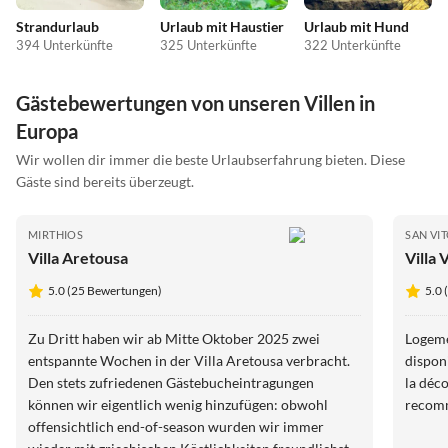
Strandurlaub
Urlaub mit Haustier
Urlaub mit Hund
394 Unterkünfte
325 Unterkünfte
322 Unterkünfte
Gästebewertungen von unseren Villen in
Europa
Wir wollen dir immer die beste Urlaubserfahrung bieten. Diese
Gäste sind bereits überzeugt.
MIRTHIOS
SAN VI
Villa Aretousa
Villa
5.0 (25 Bewertungen)
5.0
Zu Dritt haben wir ab Mitte Oktober 2025 zwei
Logemen
entspannte Wochen in der Villa Aretousa verbracht.
disponible et ré
Den stets zufriedenen Gästebucheintragungen
la déco
können wir eigentlich wenig hinzufügen: obwohl
recom
offensichtlich end-of-season wurden wir immer