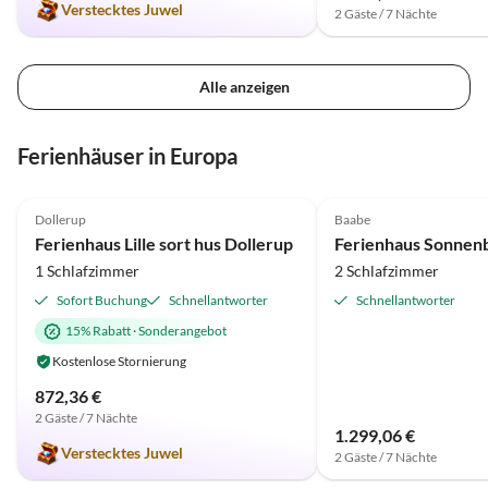
Verstecktes Juwel
2 Gäste / 7 Nächte
Alle anzeigen
Ferienhäuser in Europa
4.9
(7)
Dollerup
Baabe
Ferienhaus Lille sort hus Dollerup
1 Schlafzimmer
2 Schlafzimmer
Sofort Buchung
Schnellantworter
Schnellantworter
15% Rabatt
·
Sonderangebot
Kostenlose Stornierung
872,36 €
2 Gäste / 7 Nächte
1.299,06 €
Verstecktes Juwel
2 Gäste / 7 Nächte