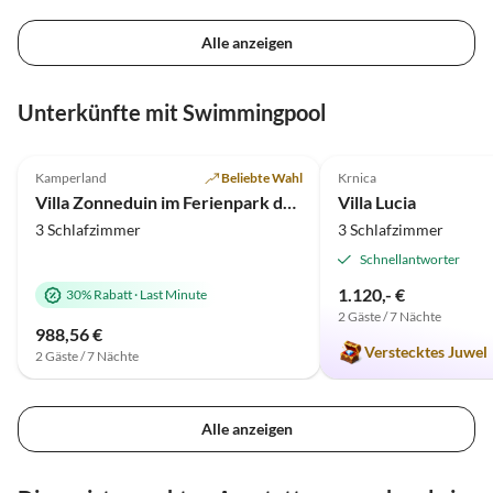
Alle anzeigen
Unterkünfte mit Swimmingpool
4.9
(7)
5.0
(1)
Kamperland
Beliebte Wahl
Krnica
Villa Zonneduin im Ferienpark de Banjaard
Villa Lucia
3 Schlafzimmer
3 Schlafzimmer
Schnellantworter
1.120,- €
30% Rabatt
·
Last Minute
2 Gäste / 7 Nächte
988,56 €
Verstecktes Juwel
2 Gäste / 7 Nächte
Alle anzeigen