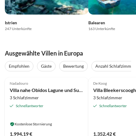
Istrien
Balearen
247 Unterkünfte
163 Unterkünfte
Ausgewählte Villen in Europa
Empfohlen
Gäste
Bewertung
Anzahl Schlafzimmer
4.4
(26)
4.8
(17)
Nadadouro
De Koog
Villa nahe Obidos Lagune und Surfstrände
Villa Bleekerscoogh
3 Schlafzimmer
3 Schlafzimmer
Schnellantworter
Schnellantworter
Kostenlose Stornierung
1.994,19 €
1.352,42 €