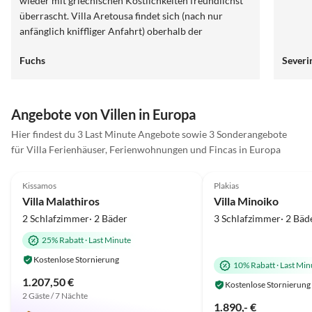
wieder mit griechischen Köstlichkeiten freundlichst
überrascht. Villa Aretousa findet sich (nach nur
anfänglich kniffliger Anfahrt) oberhalb der
Hauptstraße von Myrthios mit mehreren,immer gut
Fuchs
Severi
besuchten Restaurants und ist doch total ruhig
gelegen. Sehr gut gefallen hat uns der mini-mini-
market Myrtia im Dorf, nach Vorbestellung konnten
wir dort auch Brot und Eier von glücklichen Hühnern
Angebote von Villen in Europa
des Ortes kaufen. Unser Dank geht an die
Hier findest du 3 Last Minute Angebote sowie 3 Sonderangebote
Gastgeberfamilie Peristerakis und sehr gerne auch an
für Villa Ferienhäuser, Ferienwohnungen und Fincas in Europa
die Kirmaiers für ihre wie immer ausgezeichnete
5.0
(10)
5.0
(7)
Organisation !
Kissamos
Plakias
Villa Malathiros
Villa Minoiko
2 Schlafzimmer· 2 Bäder
3 Schlafzimmer· 2 Bäd
25% Rabatt
·
Last Minute
Kostenlose Stornierung
10% Rabatt
·
Last Min
1.207,50 €
Kostenlose Stornierung
2 Gäste / 7 Nächte
1.890,- €