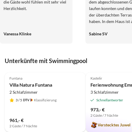
die Gäste wohl fühlen mit sehr viel
dem abgeschlossenen Ga
Herzlichkeit.
laufen konnten und den
der überdachten Terras
haben. In dem Haus ist alles da, was
man zur Selbstversorgu
Vanessa Klinke
Sabine SV
und auch die Möglichkeit, dra
kochen und grillen zu k
haben wir sehr genosse
sind viele gute Restaur
Unterkünfte mit Swimmingpool
erreichbar, dennoch lie
verkehrsberuhigt in de
4.9
(13)
4.9
(2)
Kirche. Der Strand ist z
Funtana
Kastelir
12 Minuten erreichbar 
Villa Natura Funtana
Ferienwohnung Em
Hunde hatten ihre Mo
2 Schlafzimmer
3 Schlafzimmer
erstmal hinter sich. Am
es auch einen Hundestr
3
/ 5
Klassifizierung
Schnellantworter
973,- €
2 Gäste / 7 Nächte
961,- €
Verstecktes Juwel
2 Gäste / 7 Nächte