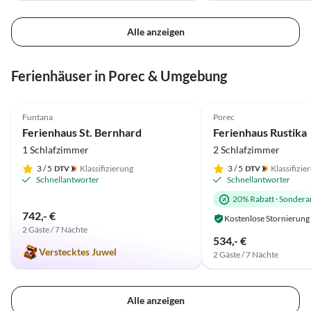
Alle anzeigen
Ferienhäuser in Porec & Umgebung
5.0
(10)
4.9
(7)
Funtana
Porec
Ferienhaus St. Bernhard
Ferienhaus Rustika
1 Schlafzimmer
2 Schlafzimmer
3
/ 5
Klassifizierung
3
/ 5
Klassifizie
Schnellantworter
Schnellantworter
20% Rabatt
·
Sondera
742,- €
Kostenlose Stornierung
2 Gäste / 7 Nächte
534,- €
Verstecktes Juwel
2 Gäste / 7 Nächte
Alle anzeigen