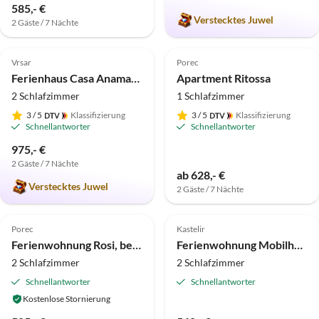
585,- €
Verstecktes Juwel
2 Gäste / 7 Nächte
5.0
(1)
Top-Inserat
Vrsar
Porec
Ferienhaus Casa Anamaria bei Vrsar
Apartment Ritossa
2 Schlafzimmer
1 Schlafzimmer
3
/ 5
Klassifizierung
3
/ 5
Klassifizierung
Schnellantworter
Schnellantworter
975,- €
2 Gäste / 7 Nächte
ab 628,- €
Verstecktes Juwel
2 Gäste / 7 Nächte
Top-Inserat
Porec
Kastelir
Ferienwohnung Rosi, beheizter Pool
Ferienwohnung Mobilheim Sunstar
2 Schlafzimmer
2 Schlafzimmer
Schnellantworter
Schnellantworter
Kostenlose Stornierung