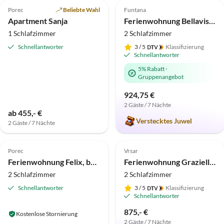
Porec
Beliebte Wahl
Funtana
Apartment Sanja
Ferienwohnung Bellavista Superior
1 Schlafzimmer
2 Schlafzimmer
Schnellantworter
3
/ 5
Klassifizierung
Schnellantworter
5% Rabatt
·
Gruppenangebot
924,75 €
2 Gäste / 7 Nächte
ab 455,- €
Verstecktes Juwel
2 Gäste / 7 Nächte
4.9
(3)
Top-Inserat
5.0
(1)
Top-Inserat
Porec
Vrsar
Ferienwohnung Felix, beheizter Pool
Ferienwohnung Graziella Vrsar
2 Schlafzimmer
2 Schlafzimmer
Schnellantworter
3
/ 5
Klassifizierung
Schnellantworter
875,- €
Kostenlose Stornierung
2 Gäste / 7 Nächte