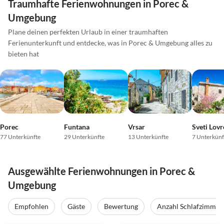
Traumhafte Ferienwohnungen in Porec &
Umgebung
Plane deinen perfekten Urlaub in einer traumhaften
Ferienunterkunft und entdecke, was in Porec & Umgebung alles zu
bieten hat
Porec
Funtana
Vrsar
Sveti Lovr
77 Unterkünfte
29 Unterkünfte
13 Unterkünfte
7 Unterkünf
Ausgewählte Ferienwohnungen in Porec &
Umgebung
Empfohlen
Gäste
Bewertung
Anzahl Schlafzimmer
4.9
(11)
Top-Inserat
5.0
(4)
Top-Inserat