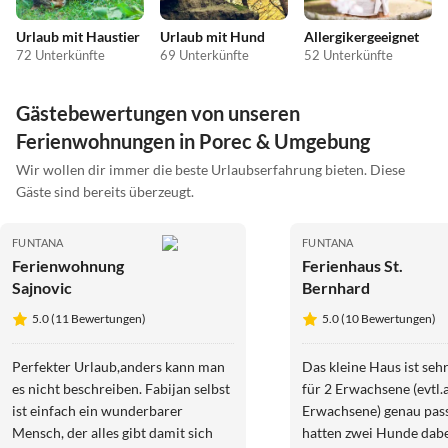
Urlaub mit Haustier
Urlaub mit Hund
Allergikergeeignet
72 Unterkünfte
69 Unterkünfte
52 Unterkünfte
Gästebewertungen von unseren
Ferienwohnungen in Porec & Umgebung
Wir wollen dir immer die beste Urlaubserfahrung bieten. Diese
Gäste sind bereits überzeugt.
FUNTANA
FUNTANA
Ferienwohnung
Ferienhaus St.
Sajnovic
Bernhard
5.0 (11 Bewertungen)
5.0 (10 Bewertungen)
Perfekter Urlaub,anders kann man
Das kleine Haus ist sehr schön und
es nicht beschreiben. Fabijan selbst
für 2 Erwachsene (evtl.
ist einfach ein wunderbarer
Erwachsene) genau pas
Mensch, der alles gibt damit sich
hatten zwei Hunde dabei