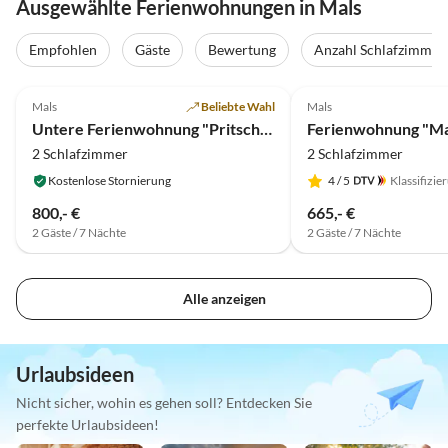
Ausgewählte Ferienwohnungen in Mals
Empfohlen
Gäste
Bewertung
Anzahl Schlafzimmer
5.0
(14)
5.0
(10)
Mals
Beliebte Wahl
Mals
Untere Ferienwohnung "Pritscheshof"
2 Schlafzimmer
2 Schlafzimmer
Kostenlose Stornierung
4
/ 5
Klassifizie
800,- €
665,- €
2 Gäste / 7 Nächte
2 Gäste / 7 Nächte
Alle anzeigen
Urlaubsideen
Nicht sicher, wohin es gehen soll? Entdecken Sie
perfekte Urlaubsideen!