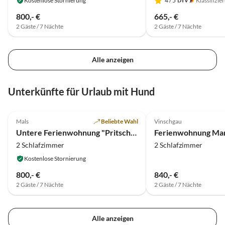
Kostenlose Stornierung
4
/ 5
Klassifizie
800,- €
665,- €
2 Gäste / 7 Nächte
2 Gäste / 7 Nächte
Alle anzeigen
Unterkünfte für Urlaub mit Hund
5.0
(14)
5.0
(8)
Mals
Beliebte Wahl
Vinschgau
Untere Ferienwohnung "Pritscheshof"
2 Schlafzimmer
2 Schlafzimmer
Kostenlose Stornierung
800,- €
840,- €
2 Gäste / 7 Nächte
2 Gäste / 7 Nächte
Alle anzeigen