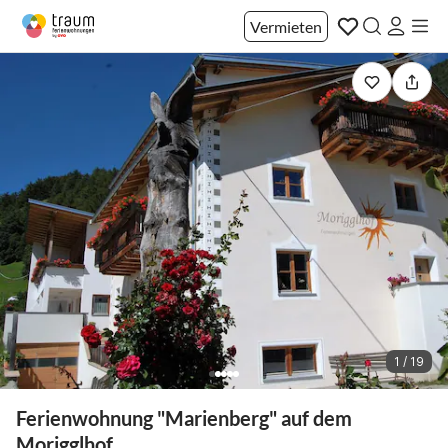
Vermieten
1 / 19
Ferienwohnung "Marienberg" auf dem
Morigglhof