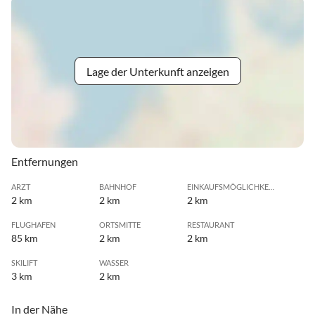
Lage der Unterkunft anzeigen
Entfernungen
ARZT
BAHNHOF
EINKAUFSMÖGLICHKEIT
2 km
2 km
2 km
FLUGHAFEN
ORTSMITTE
RESTAURANT
85 km
2 km
2 km
SKILIFT
WASSER
3 km
2 km
In der Nähe