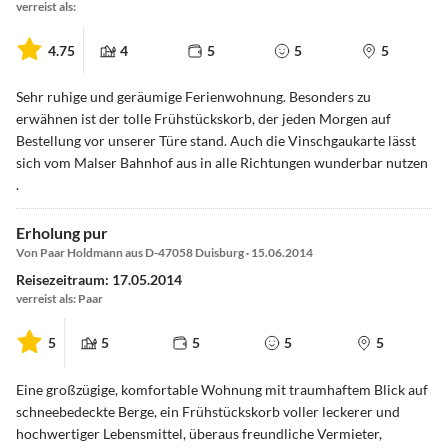
verreist als:
4.75
4
5
5
5
Sehr ruhige und geräumige Ferienwohnung. Besonders zu
erwähnen ist der tolle Frühstückskorb, der jeden Morgen auf
Bestellung vor unserer Türe stand. Auch die Vinschgaukarte lässt
sich vom Malser Bahnhof aus in alle Richtungen wunderbar nutzen
.
Erholung pur
Von Paar Holdmann aus D-47058 Duisburg · 15.06.2014
Reisezeitraum: 17.05.2014
verreist als: Paar
5
5
5
5
5
Eine großzügige, komfortable Wohnung mit traumhaftem Blick auf
schneebedeckte Berge, ein Frühstückskorb voller leckerer und
hochwertiger Lebensmittel, überaus freundliche Vermieter,