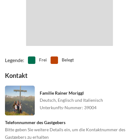
•
Ski-Langlauf
•
Snowboard
•
Spielplatz
•
Tennis
•
Tischtennis
•
Vögel beobachten
•
Wandern
•
Windsurfen
Legende
:
Frei
Belegt
Kontakt
Familie Rainer Moriggl
Deutsch, Englisch und Italienisch
Unterkunfts-Nummer
:
39004
Telefonnummer des Gastgebers
Bitte geben Sie weitere Details ein, um die Kontaktnummer des
Gastgebers zu erhalten