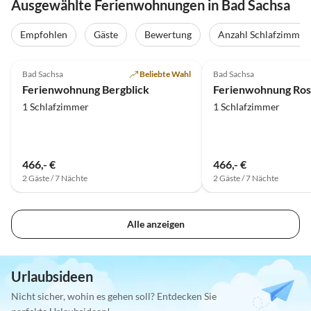
Ausgewählte Ferienwohnungen in Bad Sachsa
Empfohlen
Gäste
Bewertung
Anzahl Schlafzimmer
4.8
(1)
Bad Sachsa
Beliebte Wahl
Bad Sachsa
Ferienwohnung Bergblick
Ferienwohnung Ros
1 Schlafzimmer
1 Schlafzimmer
466,- €
466,- €
2 Gäste / 7 Nächte
2 Gäste / 7 Nächte
Alle anzeigen
Urlaubsideen
Nicht sicher, wohin es gehen soll? Entdecken Sie