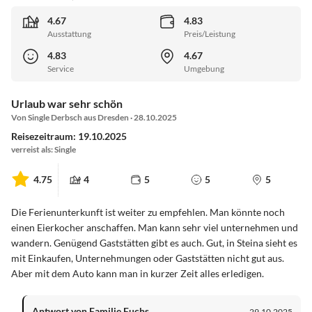
4.67
4.83
Ausstattung
Preis/Leistung
4.83
4.67
Service
Umgebung
Urlaub war sehr schön
Von Single Derbsch aus Dresden · 28.10.2025
Reisezeitraum: 19.10.2025
verreist als: Single
4.75
4
5
5
5
Die Ferienunterkunft ist weiter zu empfehlen. Man könnte noch
einen Eierkocher anschaffen. Man kann sehr viel unternehmen und
wandern. Genügend Gaststätten gibt es auch. Gut, in Steina sieht es
mit Einkaufen, Unternehmungen oder Gaststätten nicht gut aus.
Aber mit dem Auto kann man in kurzer Zeit alles erledigen.
Antwort von Familie Fuchs
29.10.2025