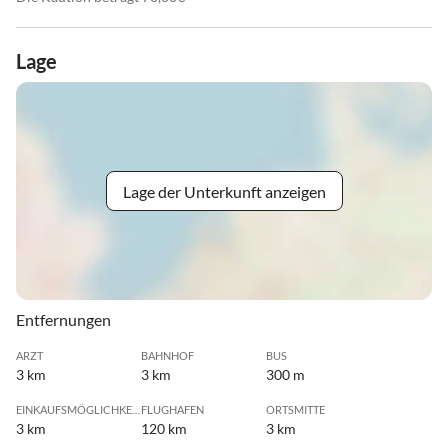
Lage
Lage der Unterkunft anzeigen
Entfernungen
ARZT
BAHNHOF
BUS
3 km
3 km
300 m
EINKAUFSMÖGLICHKEIT
FLUGHAFEN
ORTSMITTE
3 km
120 km
3 km