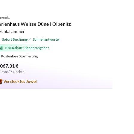
4.9
(13)
penitz
erienhaus Weisse Düne I Olpenitz
 Schlafzimmer
Sofort Buchung
Schnellantworter
10% Rabatt
·
Sonderangebot
Kostenlose Stornierung
.067,31 €
Gäste / 7 Nächte
Verstecktes Juwel