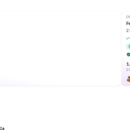
Ol
F
2
1
2 
it