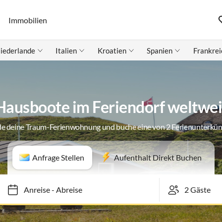
Immobilien
iederlande
Italien
Kroatien
Spanien
Frankrei
Hausboote im Feriendorf weltwei
de deine Traum-Ferienwohnung und buche eine von 2 Ferienunterkün
Anfrage Stellen
Aufenthalt Direkt Buchen
Anreise
-
Abreise