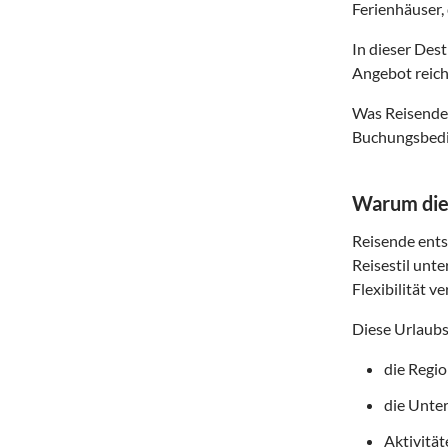
Ferienhäuser, 
In dieser Des
Angebot reich
Was Reisende 
Buchungsbedin
Warum dies
Reisende entsc
Reisestil unte
Flexibilität v
Diese Urlaubs
die Regi
die Unte
Aktivitä