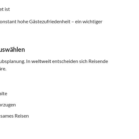
t ist
onstant hohe Gästezufriedenheit – ein wichtiger
auswählen
aubsplanung. In
weltweit
entscheiden sich Reisende
re.
alte
vorzugen
nsames Reisen