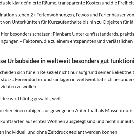
da sie klar definierte Räume, transparente Kosten und die Freiheit
tination stehen
2
+ Ferienwohnungen, Fewos und Ferienhäuser von
t von Unterkünften für Kurzaufenthalte bis hin zu Objekten für lä
hier besonders schätzen: Planbare Unterkunftsstandards, prakt
gungen – Faktoren, die zu einem entspannten und verlässlichen 
e Urlaubsidee in weltweit besonders gut funktion
heiden sich für ein Reiseziel nicht nur aufgrund seiner Beliebthei
rstützt.
Feriendörfer und -anlagen
in
weltweit
hat sich besonders
erzichten zu wollen.
idee wird häufig gewählt, weil:
on eher einen ruhigen, ausgewogenen Aufenthalt als Massentouri
rkunftsarten auf echtes Wohnen ausgelegt sind und nicht nur au
ten individuell und ohne Zeitdruck geplant werden können