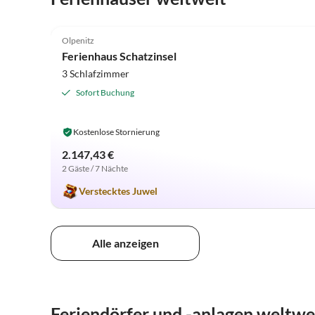
4.9
(20)
Olpenitz
Ferienhaus Schatzinsel
3 Schlafzimmer
Sofort Buchung
Kostenlose Stornierung
2.147,43 €
2 Gäste / 7 Nächte
Verstecktes Juwel
Alle anzeigen
Feriendörfer und -anlagen weltwe