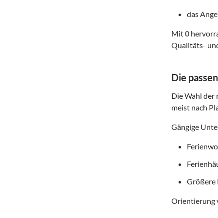
das Angeb
Mit
0
hervorra
Qualitäts- un
Die passen
Die Wahl der r
meist nach Pl
Gängige Unter
Ferienwoh
Ferienhä
Größere 
Orientierung 