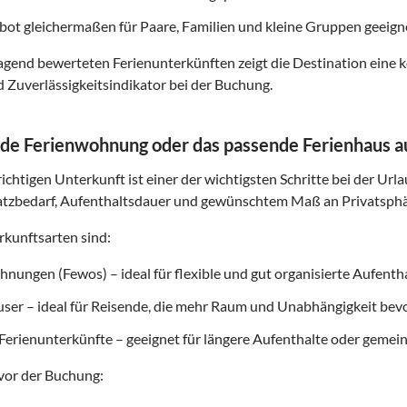
ot gleichermaßen für Paare, Familien und kleine Gruppen geeigne
gend bewerteten Ferienunterkünften zeigt die Destination eine k
d Zuverlässigkeitsindikator bei der Buchung.
de Ferienwohnung oder das passende Ferienhaus 
ichtigen Unterkunft ist einer der wichtigsten Schritte bei der Url
atzbedarf, Aufenthaltsdauer und gewünschtem Maß an Privatsphä
kunftsarten sind:
nungen (Fewos) – ideal für flexible und gut organisierte Aufenth
user – ideal für Reisende, die mehr Raum und Unabhängigkeit be
Ferienunterkünfte – geeignet für längere Aufenthalte oder gemei
vor der Buchung: