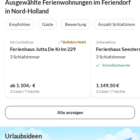
Ausgewählte Ferienwohnungen im Feriendorf
in Nord-Holland
Empfohlen
Gäste
Bewertung
Anzahl Schlafzimmer
4.8
(16)
Top-Inserat
4.5
(1)
De Cocksdorp
Beliebte Wahl
Julianadorp
Ferienhaus Jutta De Krim 229
3 Schlafzimmer
3 Schlafzimmer
Schnellantworter
ab 1.104,- €
1.149,50 €
2 Gäste / 7 Nächte
2 Gäste / 7 Nächte
Alle anzeigen
Urlaubsideen