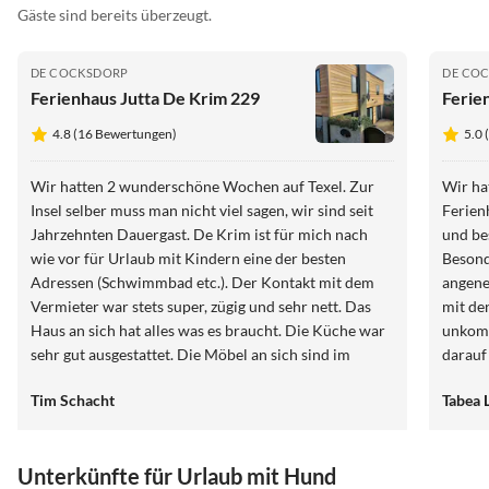
Gäste sind bereits überzeugt.
DE COCKSDORP
DE CO
Ferienhaus Jutta De Krim 229
Ferie
4.8 (16 Bewertungen)
5.0
Wir hatten 2 wunderschöne Wochen auf Texel. Zur
Wir ha
Insel selber muss man nicht viel sagen, wir sind seit
Ferien
Jahrzehnten Dauergast. De Krim ist für mich nach
und bes
wie vor für Urlaub mit Kindern eine der besten
Besond
Adressen (Schwimmbad etc.). Der Kontakt mit dem
angen
Vermieter war stets super, zügig und sehr nett. Das
mit de
Haus an sich hat alles was es braucht. Die Küche war
unkomp
sehr gut ausgestattet. Die Möbel an sich sind im
darauf
Vergleich zu anderen Häusern sehr altmodisch, aber
haben 
Tim Schacht
Tabea L
dennoch in einem sehr guten Zustand. Wir würden
Ferien
das Haus Jutta stets weiterempfehlen!
Unterkünfte für Urlaub mit Hund