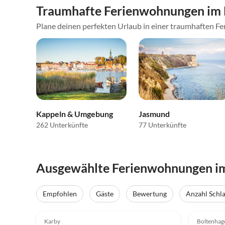
Traumhafte Ferienwohnungen im F
Plane deinen perfekten Urlaub in einer traumhaften Fer
Kappeln & Umgebung
Jasmund
262 Unterkünfte
77 Unterkünfte
Ausgewählte Ferienwohnungen im 
Empfohlen
Gäste
Bewertung
Anzahl Schl
5.0
(20)
Top-Inserat
5.0
Karby
Boltenhag
Hundefreundlich