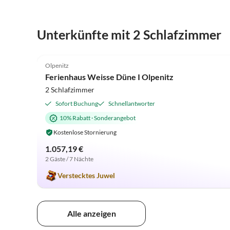
Unterkünfte mit 2 Schlafzimmer
4.9
(13)
Olpenitz
Ferienhaus Weisse Düne I Olpenitz
2 Schlafzimmer
Sofort Buchung
Schnellantworter
10% Rabatt
·
Sonderangebot
Kostenlose Stornierung
1.057,19 €
2 Gäste / 7 Nächte
Verstecktes Juwel
Alle anzeigen