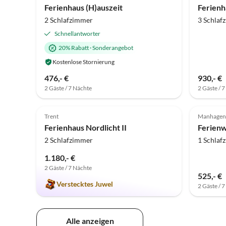
Ferienhaus (H)auszeit
2 Schlafzimmer
3 Schlaf
Schnellantworter
20% Rabatt
·
Sonderangebot
Kostenlose Stornierung
476,- €
930,- €
2 Gäste / 7 Nächte
2 Gäste / 
4.9
(8)
Top-Inserat
5.0
Trent
Manhagen
Ferienhaus Nordlicht II
2 Schlafzimmer
1 Schlaf
1.180,- €
2 Gäste / 7 Nächte
525,- €
Verstecktes Juwel
2 Gäste / 
Alle anzeigen