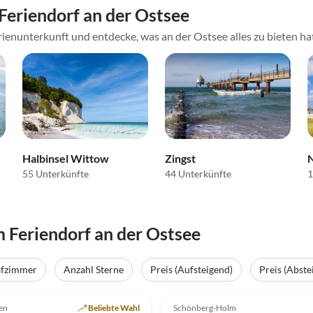
eriendorf an der Ostsee
ienunterkunft und entdecke, was an der Ostsee alles zu bieten ha
Halbinsel Wittow
Zingst
55 Unterkünfte
44 Unterkünfte
1
Feriendorf an der Ostsee
afzimmer
Anzahl Sterne
Preis (Aufsteigend)
Preis (Abste
(12)
Top-Inserat
5.0
(11)
en
Beliebte Wahl
Schönberg-Holm