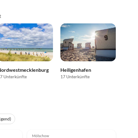
t
Nordwestmecklenburg
Heiligenhafen
7 Unterkünfte
17 Unterkünfte
igend)
Top-Inserat
4.9
(11)
Top-Inserat
Mölschow