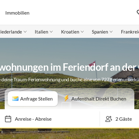
Immobilien
iederlande
Italien
Kroatien
Spanien
Frankrei
wohnungen im Feriendorf an der
 deine Traum-Ferienwohnung und buche eine von 727 Ferienunterk
Anfrage Stellen
Aufenthalt Direkt Buchen
Anreise
-
Abreise