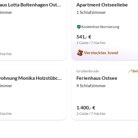
Ferienhaus Lotta Boltenhagen Ostsee
Apartment Ostseeliebe
zimmer
1 Schlafzimmer
Kostenlose Stornierung
541,- €
2 Gäste / 7 Nächte
Verstecktes Juwel
7 Nächte
(4)
Top-Inserat
5.0
(1)
Großenbrode
Bel
Ferienwohnung Monika Holzstübchen
Ferienhaus Ostsee
zimmer
4 Schlafzimmer
1.400,- €
7 Nächte
2 Gäste / 7 Nächte