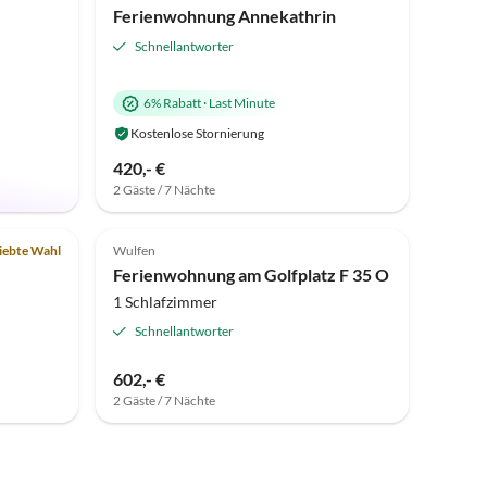
Ferienwohnung Annekathrin
Schnellantworter
6% Rabatt
·
Last Minute
Kostenlose Stornierung
420,- €
2 Gäste / 7 Nächte
Top-Inserat
Top-Inserat
iebte Wahl
Wulfen
Ferienwohnung am Golfplatz F 35 O
1 Schlafzimmer
Schnellantworter
602,- €
2 Gäste / 7 Nächte