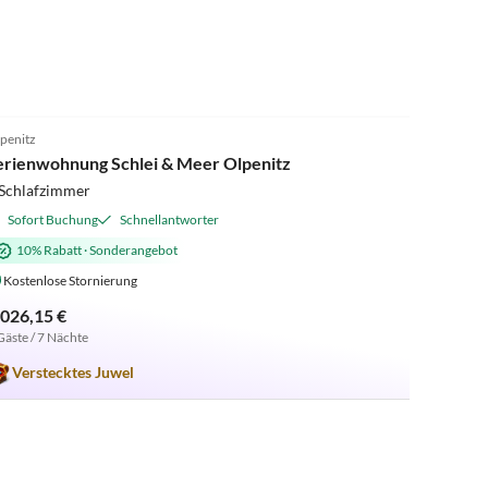
4.8
(11)
penitz
erienwohnung Schlei & Meer Olpenitz
 Schlafzimmer
Sofort Buchung
Schnellantworter
10% Rabatt
·
Sonderangebot
Kostenlose Stornierung
.026,15 €
Gäste / 7 Nächte
Verstecktes Juwel