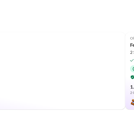
Ol
F
2
1
2 