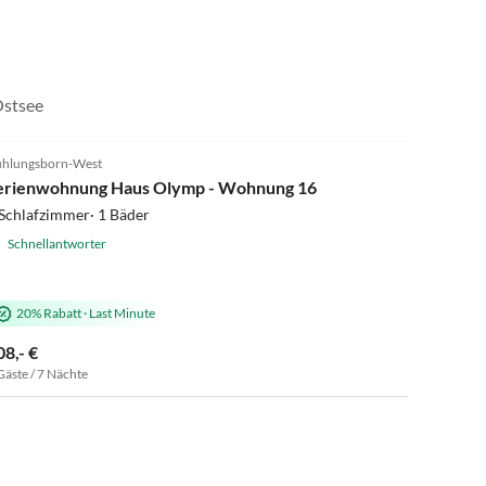
Ostsee
5.0
(7)
hlungsborn-West
erienwohnung Haus Olymp - Wohnung 16
Schlafzimmer· 1 Bäder
Schnellantworter
20% Rabatt
·
Last Minute
08,- €
Gäste / 7 Nächte