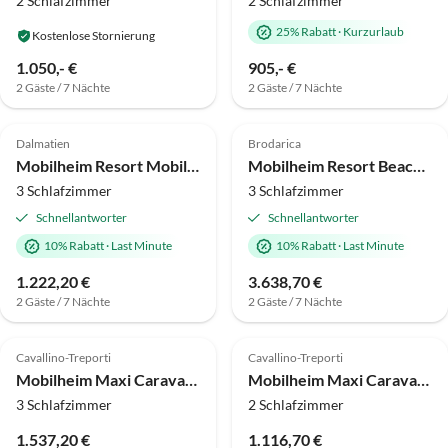
2 Schlafzimmer
2 Schlafzimmer
25% Rabatt
·
Kurzurlaub
Kostenlose Stornierung
1.050,- €
905,- €
2 Gäste / 7 Nächte
2 Gäste / 7 Nächte
Dalmatien
Brodarica
Mobilheim Resort Mobile Home - Three bedroom
Mobilheim Resort Beach Villa (6+1)
3 Schlafzimmer
3 Schlafzimmer
Schnellantworter
Schnellantworter
10% Rabatt
·
Last Minute
10% Rabatt
·
Last Minute
1.222,20 €
3.638,70 €
2 Gäste / 7 Nächte
2 Gäste / 7 Nächte
Cavallino-Treporti
Cavallino-Treporti
Mobilheim Maxi Caravan Gold Bellevue Beach
Mobilheim Maxi Caravan S 5 New
3 Schlafzimmer
2 Schlafzimmer
1.537,20 €
1.116,70 €