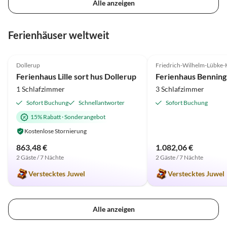
Alle anzeigen
Ferienhäuser weltweit
4.9
(7)
4.9
(3)
Dollerup
Friedrich-Wilhelm-Lübke
Ferienhaus Lille sort hus Dollerup
1 Schlafzimmer
3 Schlafzimmer
Sofort Buchung
Schnellantworter
Sofort Buchung
15% Rabatt
·
Sonderangebot
Kostenlose Stornierung
863,48 €
1.082,06 €
2 Gäste / 7 Nächte
2 Gäste / 7 Nächte
Verstecktes Juwel
Verstecktes Juwel
Alle anzeigen