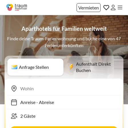
Vermieten
Aparthotels für Familien weltweit
Finde deine Traum-Ferienwohnung und buche eine von 47
Ferienunterkünften
Aufenthalt Direkt
Anfrage Stellen
Buchen
Anreise
-
Abreise