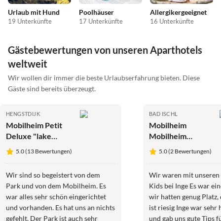
Urlaub mit Hund
Poolhäuser
Allergikergeeignet
19 Unterkünfte
17 Unterkünfte
16 Unterkünfte
Gästebewertungen von unseren Aparthotels
weltweit
Wir wollen dir immer die beste Urlaubserfahrung bieten. Diese
Gäste sind bereits überzeugt.
HENGSTDIJK
BAD ISCHL
Mobilheim Petit
Mobilheim
Deluxe "lake
Mobilheim
view"
Salzkammergut
5.0 (13 Bewertungen)
5.0 (2 Bewertungen)
Wir sind so begeistert von dem
Wir waren mit unseren
Park und von dem Mobilheim. Es
Kids bei Inge Es war eine
war alles sehr schön eingerichtet
wir hatten genug Platz,
und vorhanden. Es hat uns an nichts
ist riesig Inge war sehr 
gefehlt. Der Park ist auch sehr
und gab uns gute Tips f