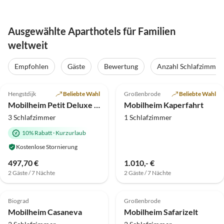
Ausgewählte Aparthotels für Familien
weltweit
Empfohlen
Gäste
Bewertung
Anzahl Schlafzimmer
5.0
(13)
Top-Inserat
5.0
(1)
Top-Inserat
Hengstdijk
Beliebte Wahl
Großenbrode
Beliebte Wahl
Mobilheim Petit Deluxe "lake view"
Mobilheim Kaperfahrt
3 Schlafzimmer
1 Schlafzimmer
10% Rabatt
·
Kurzurlaub
Kostenlose Stornierung
497,70 €
1.010,- €
2 Gäste / 7 Nächte
2 Gäste / 7 Nächte
Top-Inserat
Biograd
Großenbrode
Mobilheim Casaneva
Mobilheim Safarizelt