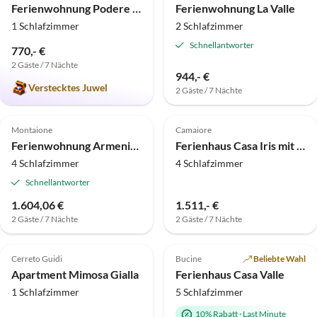
Ferienwohnung Podere Campaini - 2-Zimmer-Wohnung mit Pool
Ferienwohnung La Valle
1 Schlafzimmer
2 Schlafzimmer
Schnellantworter
770,- €
2 Gäste / 7 Nächte
944,- €
Verstecktes Juwel
2 Gäste / 7 Nächte
Top-Inserat
Top-Inserat
Montaione
Camaiore
Ferienwohnung Armeniaca auf dem Landgut Il Lebbio
Ferienhaus Casa Iris mit Pool
4 Schlafzimmer
4 Schlafzimmer
Schnellantworter
1.604,06 €
1.511,- €
2 Gäste / 7 Nächte
2 Gäste / 7 Nächte
Top-Inserat
Top-Inserat
Cerreto Guidi
Bucine
Beliebte Wahl
Apartment Mimosa Gialla
Ferienhaus Casa Valle
1 Schlafzimmer
5 Schlafzimmer
10% Rabatt
·
Last Minute