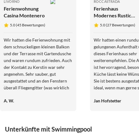
LIVORNO
ROCCASTRADA
Ferienwohnung
Ferienhaus
Casina Montenero
Modernes Rustico
Traumblick
5.0 (45 Bewertungen)
5.0 (27 Bewertungen)
Maremma
Wir hatten die Ferienwohnung mit
Wir hatten einen rund
dem schnuckeligen kleinen Balkon
gelungenen Aufenthalt
und der Terrasse mit Gartendusche
dieses Ferienhaus sehr
und waren rundum zufrieden. Auch
weiterempfehlen. Die A
der Kontakt zu Kerstin war sehr
ist hervorragend, besonders die
angenehm. Sehr sauber, gut
Küche lässt keine Wüns
ausgestattet und an den Fenstern
Sie ist bestens ausgesta
überall Fliegengitter (was wirklich
ideal, wenn man gerne s
nicht selbstverständlich ist!). Die
Die Lage ist einfach tr
A. W.
Jan Hofstetter
Gartendusche haben wir geliebt.
Aussicht ist wundersc
Florenz, Pisa, Volterra, Lucca, San
kann die Ruhe in volle
Gimigmano, etc. - alles ist schnell
genießen. Besonders m
erreichbar. Wer Rad fahren
auch die Betreuung du
Unterkünfte mit Swimmingpool
möchte: Zwischenstop am Hafen
Gastgeber erwähnen. E
Marina del Casa de Medici einlegen
jederzeit freundlich, hi
5.0
(5)
4.9
(4)