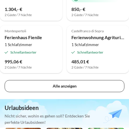
1.304,- €
850,- €
2 Gäste / 7 Nächte
2 Gäste / 7 Nächte
Top-Inserat
Top-Inserat
Montespertoli
Castelfranco di Sopra
Ferienhaus Fienile
Ferienwohnung Agriturismo Il Bellini - Wohnung La Cantina
1 Schlafzimmer
1 Schlafzimmer
Schnellantworter
Schnellantworter
995,06 €
485,01 €
2 Gäste / 7 Nächte
2 Gäste / 7 Nächte
Alle anzeigen
Urlaubsideen
Nicht sicher, wohin es gehen soll? Entdecken Sie
perfekte Urlaubsideen!