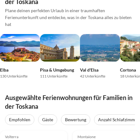
der Toskana
Plane deinen perfekten Urlaub in einer traumhaften
Ferienunterkunft und entdecke, was in der Toskana alles zu bieten
hat
Elba
Pisa & Umgebung
Val d'Elsa
Cortona
130 Unterkünfte
111 Unterkünfte
42 Unterkünfte
18 Unterkün
Ausgewählte Ferienwohnungen für Familien in
der Toskana
Empfohlen
Gäste
Bewertung
Anzahl Schlafzimmer
5.0
(2)
Top-Inserat
Top-Inserat
Volterra
Montaione