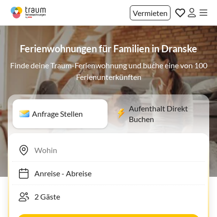
Vermieten
Ferienwohnungen für Familien in Dranske
Finde deine Traum-Ferienwohnung und buche eine von 100
Ferienunterkünften
Aufenthalt Direkt
Anfrage Stellen
Buchen
Anreise
-
Abreise