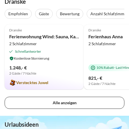
Dranske
Empfohlen
Gäste
Bewertung
Anzahl Schlafzimmer
4.9
(19)
Top-Inserat
4.8
(11)
Dranske
Dranske
Ferienwohnung Wind: Sauna, Kamin, 200 m zur Ostsee, Hund
Ferienhaus Anna
2 Schlafzimmer
2 Schlafzimmer
Schnellantworter
Kostenlose Stornierung
1.248,- €
10% Rabatt
·
Last Min
2 Gäste / 7 Nächte
821,- €
Verstecktes Juwel
2 Gäste / 7 Nächte
Alle anzeigen
Urlaubsideen