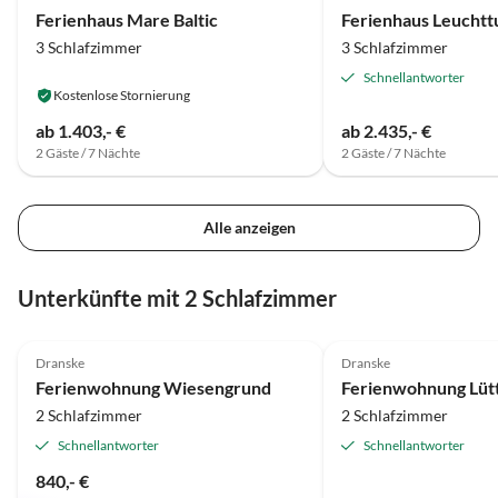
Ferienhaus Mare Baltic
Ferienhaus Leuchtt
3 Schlafzimmer
3 Schlafzimmer
Schnellantworter
Kostenlose Stornierung
ab 1.403,- €
ab 2.435,- €
2 Gäste / 7 Nächte
2 Gäste / 7 Nächte
Alle anzeigen
Unterkünfte mit 2 Schlafzimmer
5.0
(5)
Top-Inserat
5.0
(4)
Dranske
Dranske
Super-Gastgeber
Ferienwohnung Wiesengrund
Ferienwohnung Lüt
2 Schlafzimmer
2 Schlafzimmer
Schnellantworter
Schnellantworter
840,- €