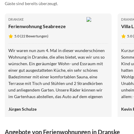
Gäste sind bereits überzeugt.
DRANSKE
DRANS
Ferienwohnung Seabreeze
Villa 
5.0 (22 Bewertungen)
5.0 
Wir waren nun zum 4. Mal in dieser wunderschönen
Kurzum empf
Wohnung in Dranske, die alles bietet, was wir uns so
Sommer
wünschen. Ein geräumiger Wohn- und Essraum mit
Kind u
einer gut ausgestatteten Küche, ein sehr schönes
hatten
Badezimmer mit einer komfortablen Sauna, eine
Wohlge
Terrasse mit Tisch und Stühlen und 2 Strandkörben
Unabhä
und anliegendem Garten. Unsere Räder können wir
unheimlic
im Gartenhaus abstellen, das Auto auf dem eigenen
allem:
Parkplatz vor dem Haus. Und es gibt eine
empfeh
Jürgen Schulze
Kevin 
Waschmaschine und einen Trockner. Die Lage ist
In - s
ruhig und doch ist man in der Nähe von interessanten
Vermieter Wir hatten einen sc
und erholsamen Orten, die zum Entdecken und
kommen
Verweilen einladen. Juliusruh mit einem langen und
Angebote von Ferienwohnungen in Dranske