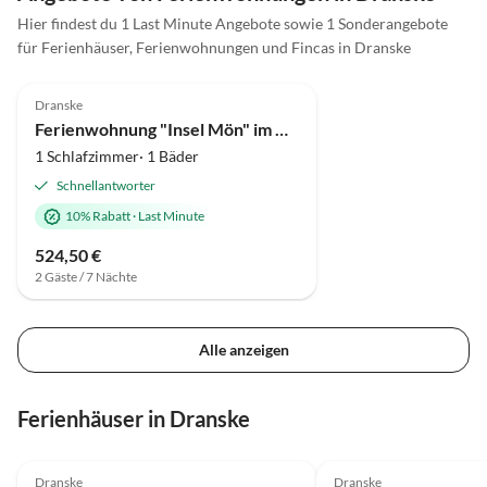
breiten Sandstrand, Kap Arkona, der Nordstrand, der
Hier findest du 1 Last Minute Angebote sowie 1 Sonderangebote
Reiterhof Schwarbe-Siedlung für Reiterfreunde, und
für Ferienhäuser, Ferienwohnungen und Fincas in Dranske
nicht allzu weit entfernt der Nationalpark Jasmund.
4.8
(1)
Dranske
Hundefreundlich
Ferienwohnung "Insel Mön" im Haus Küstenfeuer
1 Schlafzimmer· 1 Bäder
Schnellantworter
10% Rabatt
·
Last Minute
524,50 €
2 Gäste / 7 Nächte
Alle anzeigen
Ferienhäuser in Dranske
5.0
(7)
Top-Inserat
4.9
(3)
Dranske
Dranske