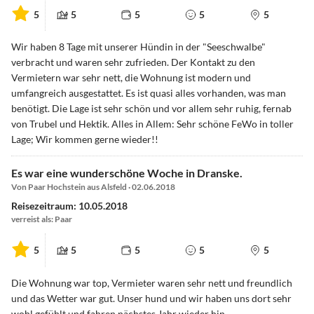
5
5
5
5
5
Wir haben 8 Tage mit unserer Hündin in der "Seeschwalbe"
verbracht und waren sehr zufrieden. Der Kontakt zu den
Vermietern war sehr nett, die Wohnung ist modern und
umfangreich ausgestattet. Es ist quasi alles vorhanden, was man
benötigt. Die Lage ist sehr schön und vor allem sehr ruhig, fernab
von Trubel und Hektik. Alles in Allem: Sehr schöne FeWo in toller
Lage; Wir kommen gerne wieder!!
Es war eine wunderschöne Woche in Dranske.
Von Paar Hochstein aus Alsfeld · 02.06.2018
Reisezeitraum: 10.05.2018
verreist als: Paar
5
5
5
5
5
Die Wohnung war top, Vermieter waren sehr nett und freundlich
und das Wetter war gut. Unser hund und wir haben uns dort sehr
wohl gefühlt und fahren nächstes Jahr wieder hin.