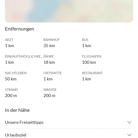
Entfernungen
ARZT
BAHNHOF
BUS
1 km
35 km
1 km
EINKAUFSMÖGLICHKEIT
FÄHRE
FLUGHAFEN
1 km
18 km
100 km
NACHTLEBEN
ORTSMITTE
RESTAURANT
50 km
1 km
1 km
STRAND
WASSER
200 m
200 m
In der Nähe
Unsere Freizeittipps
•
Angeln
•
Beachvolleyball
Urlaubsziel