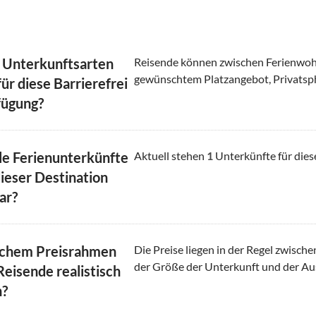
 Unterkunftsarten
Reisende können zwischen Ferienwoh
gewünschtem Platzangebot, Privatsp
ür diese Barrierefrei
fügung?
le Ferienunterkünfte
Aktuell stehen
1
Unterkünfte für dies
dieser Destination
ar?
lchem Preisrahmen
Die Preise liegen in der Regel zwisch
der Größe der Unterkunft und der Au
Reisende realistisch
n?