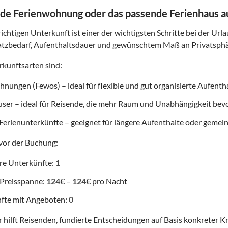
de Ferienwohnung oder das passende Ferienhaus 
ichtigen Unterkunft ist einer der wichtigsten Schritte bei der Url
atzbedarf, Aufenthaltsdauer und gewünschtem Maß an Privatsphä
kunftsarten sind:
nungen (Fewos) – ideal für flexible und gut organisierte Aufenth
user – ideal für Reisende, die mehr Raum und Unabhängigkeit be
Ferienunterkünfte – geeignet für längere Aufenthalte oder gemei
vor der Buchung:
re Unterkünfte:
1
 Preisspanne:
124
€ –
124
€ pro Nacht
fte mit Angeboten:
0
 hilft Reisenden, fundierte Entscheidungen auf Basis konkreter Kr