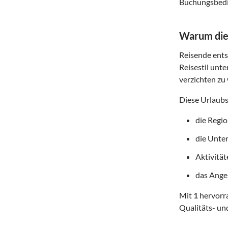
Buchungsbedin
Warum dies
Reisende entsc
Reisestil unte
verzichten zu 
Diese Urlaubs
die Regi
die Unte
Aktivitä
das Angeb
Mit
1
hervorra
Qualitäts- un