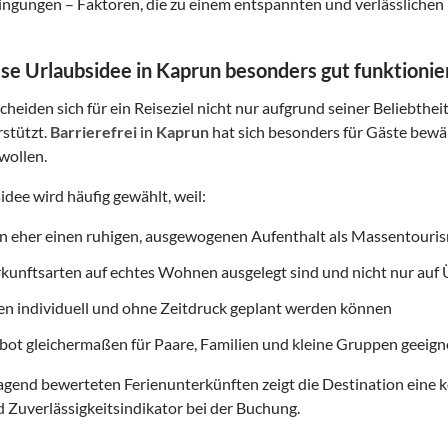
gungen – Faktoren, die zu einem entspannten und verlässlichen 
e Urlaubsidee in Kaprun besonders gut funktionie
heiden sich für ein Reiseziel nicht nur aufgrund seiner Beliebthei
rstützt.
Barrierefrei
in
Kaprun
hat sich besonders für Gäste bewähr
wollen.
idee wird häufig gewählt, weil:
on eher einen ruhigen, ausgewogenen Aufenthalt als Massentouri
rkunftsarten auf echtes Wohnen ausgelegt sind und nicht nur au
ten individuell und ohne Zeitdruck geplant werden können
ot gleichermaßen für Paare, Familien und kleine Gruppen geeigne
gend bewerteten Ferienunterkünften zeigt die Destination eine k
d Zuverlässigkeitsindikator bei der Buchung.