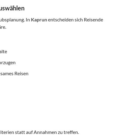
auswählen
aubsplanung. In
Kaprun
entscheiden sich Reisende
re.
alte
vorzugen
nsames Reisen
iterien statt auf Annahmen zu treffen.