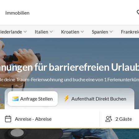
Immobilien
iederlande
Italien
Kroatien
Spanien
Frankrei
ungen für barrierefreien Urlau
de deine Traum-Ferienwohnung und buche eine von 1 Ferienunterkün
Anfrage Stellen
Aufenthalt Direkt Buchen
Anreise
-
Abreise