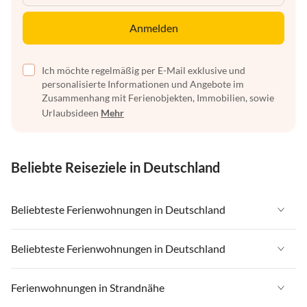
Anmelden
Ich möchte regelmäßig per E-Mail exklusive und
personalisierte Informationen und Angebote im
Zusammenhang mit Ferienobjekten, Immobilien, sowie
Urlaubsideen
Mehr
Beliebte Reiseziele in Deutschland
Beliebteste Ferienwohnungen in Deutschland
Ferienwohnungen in Deutschland
Beliebteste Ferienwohnungen in Deutschland
Ferienwohnungen in Ostsee
Ferienwohnungen in Deutschland
Ferienwohnungen in Strandnähe
Ferienwohnungen in Nordsee