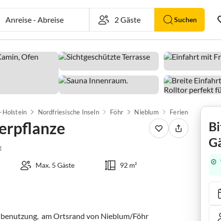
Anreise
-
Abreise
Suchen
-Holstein
Nordfriesische Inseln
Föhr
Nieblum
Ferienhaus Haus 
erpflanze
Bi
Gä
g
Max. 5 Gäste
92 m²
inbenutzung,  am Ortsrand von Nieblum/Föhr 