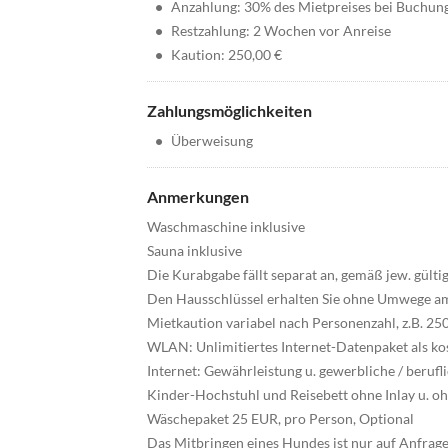
•
Anzahlung: 30% des Mietpreises bei Buchun
•
Restzahlung: 2 Wochen vor Anreise
•
Kaution: 250,00 €
Zahlungsmöglichkeiten
•
Überweisung
Anmerkungen
Waschmaschine inklusive
Sauna inklusive
Die Kurabgabe fällt separat an, gemäß jew. gült
Den Hausschlüssel erhalten Sie ohne Umwege a
Mietkaution variabel nach Personenzahl, z.B. 25
WLAN: Unlimitiertes Internet-Datenpaket als ko
Internet: Gewährleistung u. gewerbliche / beruf
Kinder-Hochstuhl und Reisebett ohne Inlay u. oh
Wäschepaket 25 EUR, pro Person, Optional
Das Mitbringen eines Hundes ist nur auf Anfrag