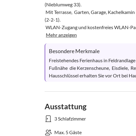
(Nieblumweg 33). 

 Mit Terrasse,  Garten, Garage, Kachelkamin und Saunahaus.  Drei Schlafzimmer mit Komfortbetten, 
(2-2-1). 

 WLAN-Zugang und kostenfreies WLAN-Paket
Mehr anzeigen
Besondere Merkmale
Freistehendes Ferienhaus in Feldrandlage
Fußnähe  die Kerzenscheune,  Eisdiele,  Re
Hausschlüssel erhalten Sie vor Ort bei H
Ausstattung
3 Schlafzimmer
Max. 5 Gäste