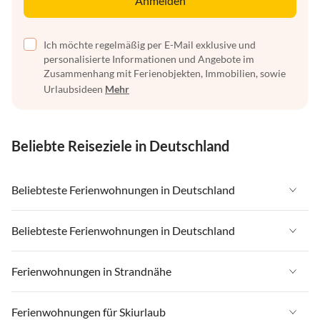
Anmelden
Ich möchte regelmäßig per E-Mail exklusive und
personalisierte Informationen und Angebote im
Zusammenhang mit Ferienobjekten, Immobilien, sowie
Urlaubsideen
Mehr
Beliebte Reiseziele in Deutschland
Beliebteste Ferienwohnungen in Deutschland
Ferienwohnungen in Deutschland
Beliebteste Ferienwohnungen in Deutschland
Ferienwohnungen in Ostsee
Ferienwohnungen in Deutschland
Ferienwohnungen in Strandnähe
Ferienwohnungen in Nordsee
Ferienwohnungen in Ostsee
Ferienwohnungen in Schleswig-Holstein
Ferienwohnungen in Strandnähe in Deutschland
Ferienwohnungen für Skiurlaub