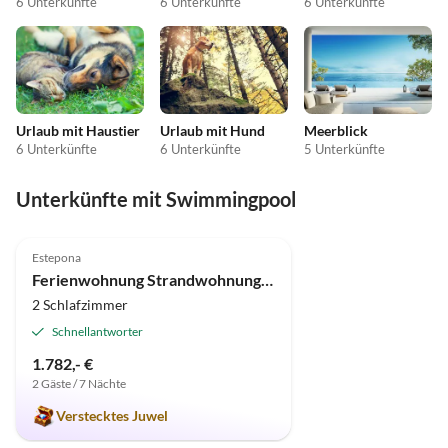
6 Unterkünfte
6 Unterkünfte
6 Unterkünfte
Urlaub mit Haustier
Urlaub mit Hund
Meerblick
6 Unterkünfte
6 Unterkünfte
5 Unterkünfte
Unterkünfte mit Swimmingpool
5.0
(1)
Estepona
Ferienwohnung Strandwohnung La Perla de Marakech 2
2 Schlafzimmer
Schnellantworter
1.782,- €
2 Gäste / 7 Nächte
Verstecktes Juwel