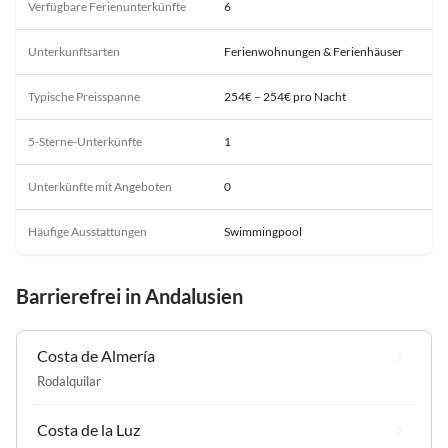
Verfügbare Ferienunterkünfte
6
Unterkunftsarten
Ferienwohnungen & Ferienhäuser
Typische Preisspanne
254€ – 254€ pro Nacht
5-Sterne-Unterkünfte
1
Unterkünfte mit Angeboten
0
Häufige Ausstattungen
Swimmingpool
Barrierefrei in Andalusien
Costa de Almería
Rodalquilar
Costa de la Luz