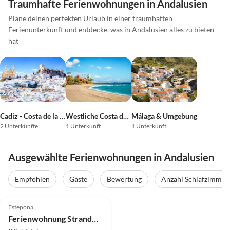
Traumhafte Ferienwohnungen in Andalusien
Plane deinen perfekten Urlaub in einer traumhaften
Ferienunterkunft und entdecke, was in Andalusien alles zu bieten
hat
Cadiz - Costa de la Luz
Westliche Costa del Sol
Málaga & Umgebung
2 Unterkünfte
1 Unterkunft
1 Unterkunft
Ausgewählte Ferienwohnungen in Andalusien
Empfohlen
Gäste
Bewertung
Anzahl Schlafzimmer
5.0
(1)
Estepona
Ferienwohnung Strandwohnung La Perla de Marakech 2