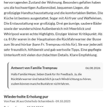
hervorragenden Zustand der Wohnung. Besonders gefallen haben
uns die hochwertigen Außenmöbel, bequemen Liegen, die
großzügige Handtuchausstattung und die komfortablen Betten. Die
Küche ist bestens ausgestattet. Sogar mit Airfryer und Waffeleisen.
Die Erstausstattung war großzügig. Drei geräumige, saubere Bäder
sowie der wunderschöne Außenbereich mit Meerblick und
Whirlpool waren echte Highlights. Einziger kleiner Kritikpunkt: Ab
ca. 8 Uhr waren in der Hauptsaison die Rückfahrwarner der Busse
zum Strand hörbar (kann Fr. Trempnau nichts für). Sie war jederzeit
sehr freundlich, hilfsbereit und gab wertvolle Tipps. Eine gepflegte
Unterkunft mit vielen durchdachten Details. Klare Empfehlung.
Antwort von Familie Trempnau
06.08.2026
Hallo Familie Meyer, lieben Dank für Ihr Feedback. Ja, die
Rückfahrwarner sind tatsächlich je nach Windrichtung zu hören,
zudem können manche Busfahrer nicht fahren.
Wiederholte Erholung pur
Von Paar JK aus Osterholz-Scharmbeck · 09.10.2025