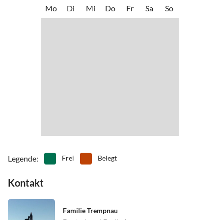
•
Snowboard
•
Tauchen
Mo
Di
Mi
Do
Fr
Sa
So
•
Tretbootfahren
•
Vögel beobachten
•
Wandern
•
Wassersport
•
Windsurfen
Legende
:
Frei
Belegt
Kontakt
Familie Trempnau