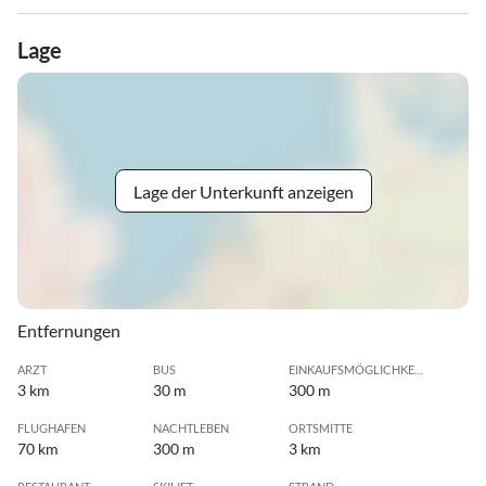
Lage
Lage der Unterkunft anzeigen
Entfernungen
ARZT
BUS
EINKAUFSMÖGLICHKEIT
3 km
30 m
300 m
FLUGHAFEN
NACHTLEBEN
ORTSMITTE
70 km
300 m
3 km