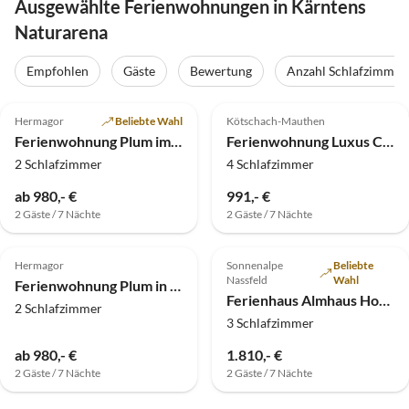
Ausgewählte Ferienwohnungen in Kärntens
Naturarena
Empfohlen
Gäste
Bewertung
Anzahl Schlafzimmer
5.0
(7)
5.0
(3)
Top-Inserat
Hermagor
Beliebte Wahl
Kötschach-Mauthen
Ferienwohnung Plum im Erdgeschoss
Ferienwohnung Luxus Chalet 6
2 Schlafzimmer
4 Schlafzimmer
ab 980,- €
991,- €
2 Gäste / 7 Nächte
2 Gäste / 7 Nächte
5.0
(2)
4.9
(2)
Hermagor
Sonnenalpe
Beliebte
Nassfeld
Wahl
Ferienwohnung Plum in der ersten Etage
Ferienhaus Almhaus Hochenwarter
2 Schlafzimmer
3 Schlafzimmer
ab 980,- €
1.810,- €
2 Gäste / 7 Nächte
2 Gäste / 7 Nächte