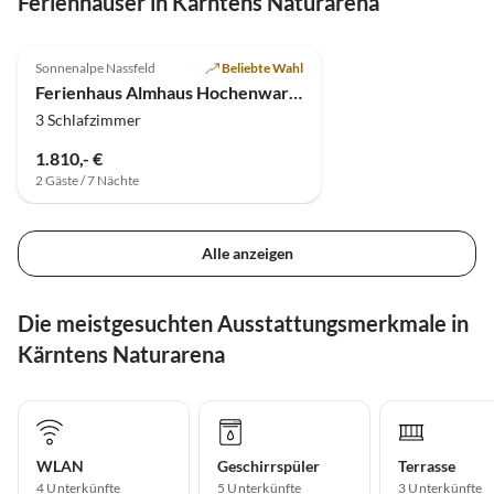
Ferienhäuser in Kärntens Naturarena
4.9
(2)
Sonnenalpe Nassfeld
Beliebte Wahl
Ferienhaus Almhaus Hochenwarter
3 Schlafzimmer
1.810,- €
2 Gäste / 7 Nächte
Alle anzeigen
Die meistgesuchten Ausstattungsmerkmale in
Kärntens Naturarena
WLAN
Geschirrspüler
Terrasse
4 Unterkünfte
5 Unterkünfte
3 Unterkünfte