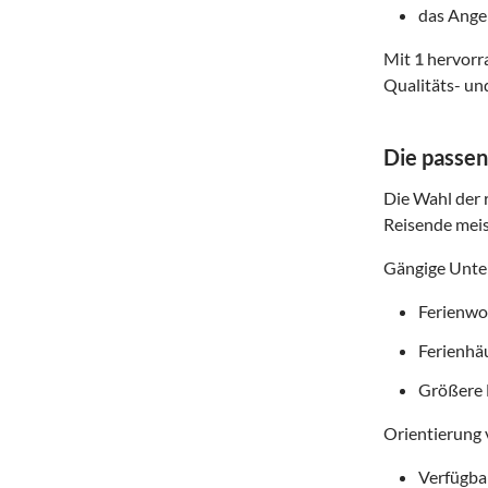
das Angeb
Mit
1
hervorra
Qualitäts- un
Die passen
Die Wahl der r
Reisende meis
Gängige Unter
Ferienwoh
Ferienhä
Größere 
Orientierung 
Verfügba