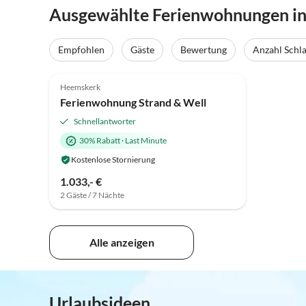
Ausgewählte Ferienwohnungen i
Empfohlen
Gäste
Bewertung
Anzahl Schl
4.7
(20)
Top-Inserat
Heemskerk
Ferienwohnung Strand & Well
Schnellantworter
30% Rabatt
·
Last Minute
Kostenlose Stornierung
1.033,- €
2 Gäste / 7 Nächte
Alle anzeigen
Urlaubsideen