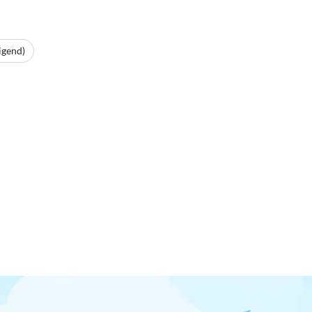
igend)