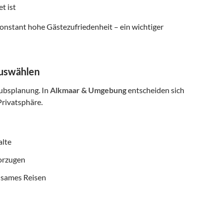
t ist
onstant hohe Gästezufriedenheit – ein wichtiger
auswählen
aubsplanung. In
Alkmaar & Umgebung
entscheiden sich
rivatsphäre.
alte
vorzugen
nsames Reisen