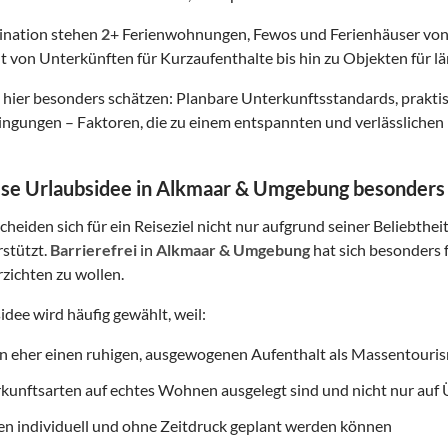
tination stehen
2
+ Ferienwohnungen, Fewos und Ferienhäuser von
t von Unterkünften für Kurzaufenthalte bis hin zu Objekten für lä
hier besonders schätzen: Planbare Unterkunftsstandards, prakt
gungen – Faktoren, die zu einem entspannten und verlässlichen 
e Urlaubsidee in Alkmaar & Umgebung besonders g
heiden sich für ein Reiseziel nicht nur aufgrund seiner Beliebthei
rstützt.
Barrierefrei
in
Alkmaar & Umgebung
hat sich besonders 
erzichten zu wollen.
idee wird häufig gewählt, weil:
on eher einen ruhigen, ausgewogenen Aufenthalt als Massentouri
rkunftsarten auf echtes Wohnen ausgelegt sind und nicht nur au
ten individuell und ohne Zeitdruck geplant werden können