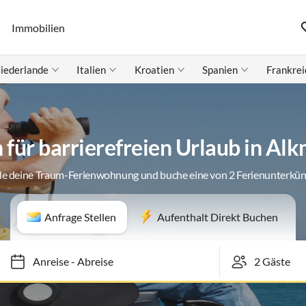
Immobilien
iederlande
Italien
Kroatien
Spanien
Frankrei
für barrierefreien Urlaub in A
de deine Traum-Ferienwohnung und buche eine von 2 Ferienunterkün
Anfrage Stellen
Aufenthalt Direkt Buchen
Anreise
-
Abreise