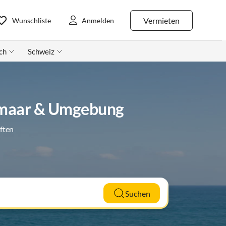
Vermieten
Wunschliste
Anmelden
ch
Schweiz
lkmaar & Umgebung
ften
Suchen