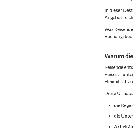
In dieser Des
Angebot reich
Was Reisende 
Buchungsbedin
Warum dies
Reisende entsc
Reisestil unte
Flexibilität v
Diese Urlaubs
die Regi
die Unte
Aktivitä