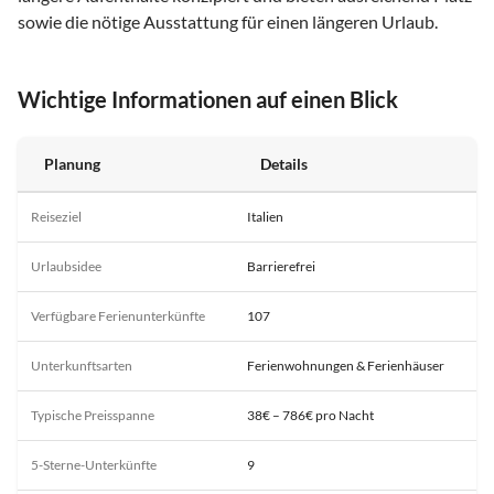
sowie die nötige Ausstattung für einen längeren Urlaub.
Wichtige Informationen auf einen Blick
Planung
Details
Reiseziel
Italien
Urlaubsidee
Barrierefrei
Verfügbare Ferienunterkünfte
107
Unterkunftsarten
Ferienwohnungen & Ferienhäuser
Typische Preisspanne
38€ – 786€ pro Nacht
5-Sterne-Unterkünfte
9