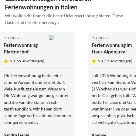
Ferienwohnungen in Italien
Wir wollen dir immer die beste Urlaubserfahrung bieten. Diese
Gäste sind bereits überzeugt.
PFUNDERS
PFUNDERS
Ferienwohnung
Ferienwohnung im
Plattnerhof
Haus Alpenjuval
5.0 (55 Bewertungen)
5.0 (19 Bewertungen)
Die Ferienwohnung bietet eine
Juli 2025 Wohnung Schal
schöne Aussicht und es gibt dort
viert als Familie zum 
viele Ausflugsziele zum Wandern.
(1 Woche): das war einfa
Die Wohnung war gut ausgestattet
nette Gastgeber, tolle
und die Familie Ebner ist sehr
nette Terrasse und Gar
gastfreundlich. Wir haben dort
war immer live oder p
schöne Tage verbracht und kommen
ansprechbar, praktische Garage, im
sehr gerne wieder.
Tal viele gute Tagestour
erreichbar, mit Brixen
Sandra Lienig
Koeppe
auch attraktive Regenta