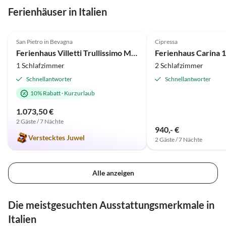
Ferienhäuser in Italien
4.9
(28)
Top-Inserat
4.8
(21)
San Pietro in Bevagna
Cipressa
Ferienhaus Villetti Trullissimo Marchese
Ferienhaus Carina 1
1 Schlafzimmer
2 Schlafzimmer
Schnellantworter
Schnellantworter
10% Rabatt
·
Kurzurlaub
1.073,50 €
2 Gäste / 7 Nächte
940,- €
Verstecktes Juwel
2 Gäste / 7 Nächte
Alle anzeigen
Die meistgesuchten Ausstattungsmerkmale in
Italien