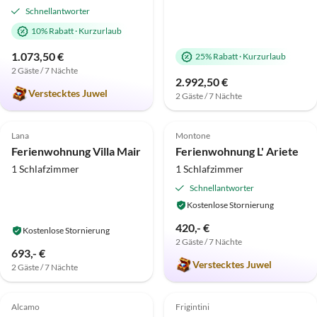
Schnellantworter
10% Rabatt
·
Kurzurlaub
1.073,50 €
25% Rabatt
·
Kurzurlaub
2 Gäste / 7 Nächte
2.992,50 €
Verstecktes Juwel
2 Gäste / 7 Nächte
4.9
(7)
Top-Inserat
5.0
(4)
Top-Inserat
Lana
Montone
Ferienwohnung Villa Mair
Ferienwohnung L' Ariete
1 Schlafzimmer
1 Schlafzimmer
Schnellantworter
Kostenlose Stornierung
420,- €
Kostenlose Stornierung
2 Gäste / 7 Nächte
693,- €
Verstecktes Juwel
2 Gäste / 7 Nächte
5.0
(1)
Top-Inserat
Top-Inserat
Alcamo
Frigintini