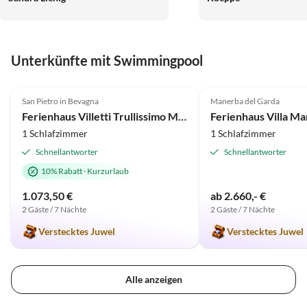
schnell erreichbar. Ger
Auto erforderlich. Meg
Almenhütten!
Unterkünfte mit Swimmingpool
4.9
(28)
Top-Inserat
5.0
(3)
San Pietro in Bevagna
Manerba del Garda
Ferienhaus Villetti Trullissimo Marchese
Ferienhaus Villa M
1 Schlafzimmer
1 Schlafzimmer
Schnellantworter
Schnellantworter
10% Rabatt
·
Kurzurlaub
1.073,50 €
ab 2.660,- €
2 Gäste / 7 Nächte
2 Gäste / 7 Nächte
Verstecktes Juwel
Verstecktes Juwel
Alle anzeigen