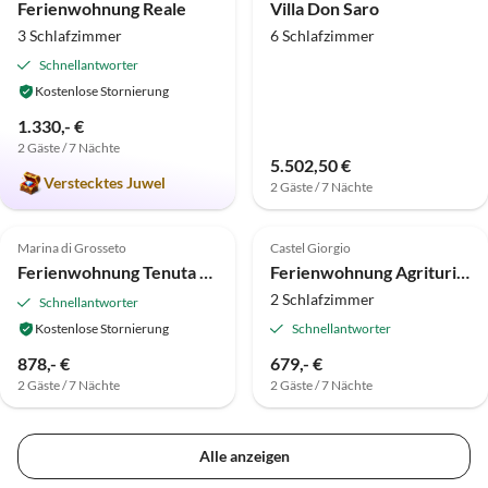
Ferienwohnung Reale
Villa Don Saro
3 Schlafzimmer
6 Schlafzimmer
Schnellantworter
Kostenlose Stornierung
1.330,- €
2 Gäste / 7 Nächte
5.502,50 €
Verstecktes Juwel
2 Gäste / 7 Nächte
Top-Inserat
Top-Inserat
Marina di Grosseto
Castel Giorgio
Ferienwohnung Tenuta dei Principi
Ferienwohnung Agriturismo "Poggio del miglio"
2 Schlafzimmer
Schnellantworter
Kostenlose Stornierung
Schnellantworter
878,- €
679,- €
2 Gäste / 7 Nächte
2 Gäste / 7 Nächte
Alle anzeigen