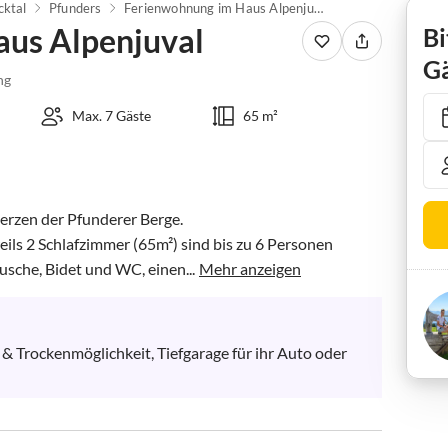
cktal
Pfunders
Ferienwohnung im Haus Alpenjuval
us Alpenjuval
Bi
Gä
ng
Max. 7 Gäste
65 m²
erzen der Pfunderer Berge. 

ls 2 Schlafzimmer (65m²) sind bis zu 6 Personen 
usche, Bidet und WC, einen...
Mehr anzeigen
 Trockenmöglichkeit, Tiefgarage für ihr Auto oder 