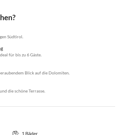
chen?
en Südtirol.
ng
al für bis zu 6 Gäste.
beraubendem Blick auf die Dolomiten.
und die schöne Terrasse.
1 Bäder