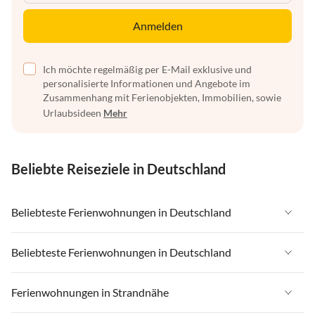
Anmelden
Ich möchte regelmäßig per E-Mail exklusive und
personalisierte Informationen und Angebote im
Zusammenhang mit Ferienobjekten, Immobilien, sowie
Urlaubsideen
Mehr
Beliebte Reiseziele in Deutschland
Beliebteste Ferienwohnungen in Deutschland
Ferienwohnungen in Deutschland
Beliebteste Ferienwohnungen in Deutschland
Ferienwohnungen in Ostsee
Ferienwohnungen in Deutschland
Ferienwohnungen in Strandnähe
Ferienwohnungen in Nordsee