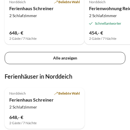
Norddeich
Beliebte Wahl
Norddeich
eingegangen. Diese Woh
Ferienhaus Schreiner
Ferienwohnung Rei
durchd
2 Schlafzimmer
2 Schlafzimmer
Schnellantworter
648,- €
454,- €
2 Gäste / 7 Nächte
2 Gäste / 7 Nächte
Alle anzeigen
Ferienhäuser in Norddeich
4.6
(12)
Norddeich
Beliebte Wahl
Ferienhaus Schreiner
2 Schlafzimmer
648,- €
2 Gäste / 7 Nächte