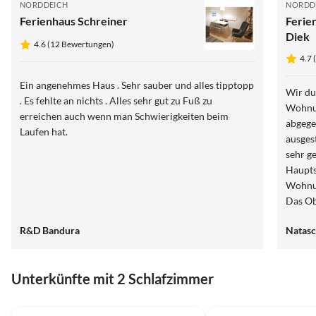
NORDDEICH
NORDD
Ferienhaus Schreiner
Ferie
Diek
4.6 (12 Bewertungen)
4.7 
Ein angenehmes Haus . Sehr sauber und alles tipptopp
Wir du
. Es fehlte an nichts . Alles sehr gut zu Fuß zu
Wohnun
erreichen auch wenn man Schwierigkeiten beim
abgege
Laufen hat.
ausges
sehr g
Haupts
Wohnun
Das Obj
grade 
R&D Bandura
Natasc
der ei
Kinder
Seiten
Unterkünfte mit 2 Schlafzimmer
besser
vorhan
4.6
(12)
4.2
(4)
ist sch