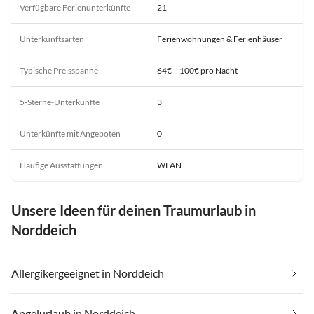
Verfügbare Ferienunterkünfte
21
Unterkunftsarten
Ferienwohnungen & Ferienhäuser
Typische Preisspanne
64€ – 100€ pro Nacht
5-Sterne-Unterkünfte
3
Unterkünfte mit Angeboten
0
Häufige Ausstattungen
WLAN
Unsere Ideen für deinen Traumurlaub in
Norddeich
Allergikergeeignet in Norddeich
Angelurlaub in Norddeich