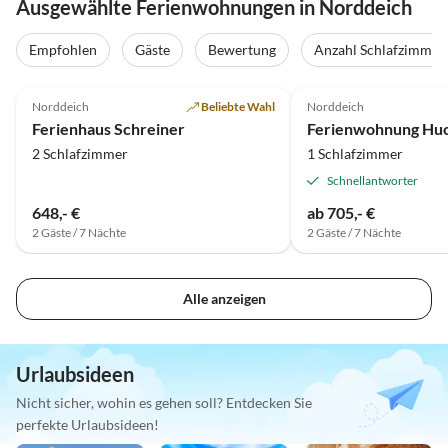
Ausgewählte Ferienwohnungen in Norddeich
Empfohlen
Gäste
Bewertung
Anzahl Schlafzimmer
4.6
(12)
4.7
(8)
Norddeich
Beliebte Wahl
Norddeich
Ferienhaus Schreiner
2 Schlafzimmer
1 Schlafzimmer
Schnellantworter
648,- €
ab 705,- €
2 Gäste / 7 Nächte
2 Gäste / 7 Nächte
Alle anzeigen
Urlaubsideen
Nicht sicher, wohin es gehen soll? Entdecken Sie
perfekte Urlaubsideen!