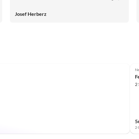
alten Apfelbaum, hat uns total begeistert. Wir haben
Frau und Herrn Stadelbauer als sehr sympathische,
Josef Herberz
kompetente und hilfsbereite Gastgeber kennen und
schätzen gelernt. Für uns war das Ferienhaus auch
geographisch sehr gut gelegen; wir machten von hier aus
eine Woche lang Wandertouren und
Städtebesichtigungen. Diese Unterkunft können wir
NACHDRÜCKLICH UND BESONDERS EMPFEHLEN!
Ne
F
2
5
2 