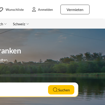
Vermieten
Wunschliste
Anmelden
ch
Schweiz
franken
nften
Suchen