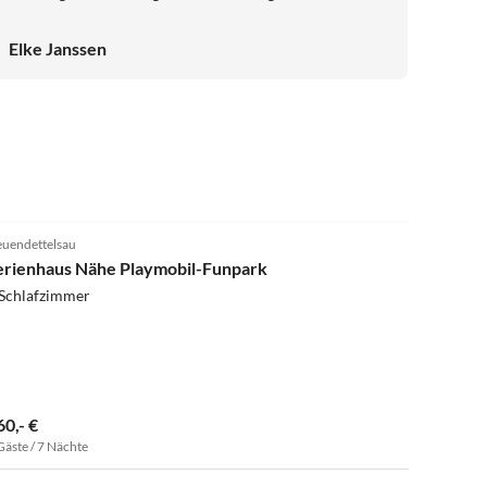
Lounge oder unter einem Pavillion im Garten zu sitzen.
Wir waren bei schönem Wetter jeden Tag im See baden,
Elke Janssen
der fußläufig zu erreichen war. Herr Forster hat uns mit
Salat, Zucchini und Äpfeln aus dem Garten versorgt und
sogar ein Fahrrad für unsere Tochter zur Verfügung
gestellt. Alles in Allem hatten wir einen schönen,
erholsamen Urlaub mit unserer Tochter und
Enkelkindern. Vielen Dank! Fam. J.
5.0
(6)
uendettelsau
erienhaus Nähe Playmobil-Funpark
 Schlafzimmer
60,- €
Gäste / 7 Nächte