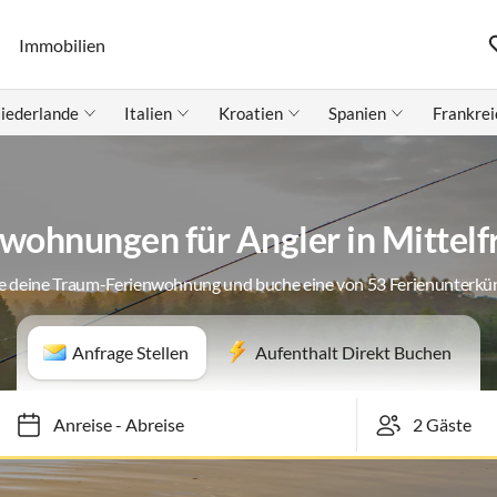
Immobilien
iederlande
Italien
Kroatien
Spanien
Frankrei
wohnungen für Angler in Mittel
e deine Traum-Ferienwohnung und buche eine von 53 Ferienunterkü
Anfrage Stellen
Aufenthalt Direkt Buchen
Anreise
-
Abreise