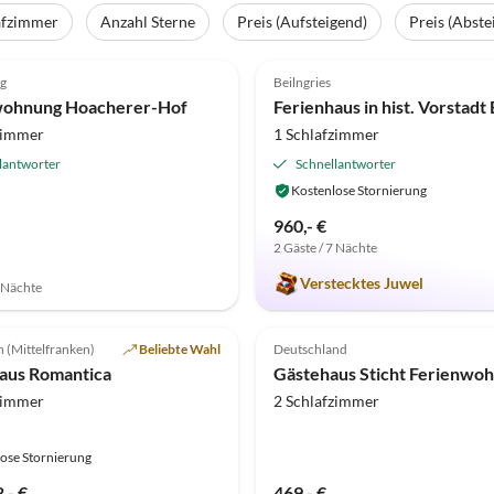
afzimmer
Anzahl Sterne
Preis (Aufsteigend)
Preis (Abste
(31)
Top-Inserat
4.9
(13)
g
Beilngries
Gastgeber
wohnung Hoacherer-Hof
zimmer
1 Schlafzimmer
lantworter
Schnellantworter
Kostenlose Stornierung
960,- €
2 Gäste / 7 Nächte
Verstecktes Juwel
7 Nächte
 (Mittelfranken)
Beliebte Wahl
Deutschland
aus Romantica
Gästehaus Sticht Ferienwo
zimmer
2 Schlafzimmer
ose Stornierung
,- €
469,- €