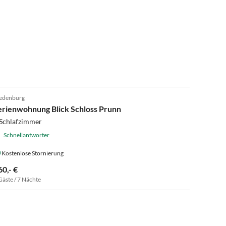
4.9
(8)
edenburg
erienwohnung Blick Schloss Prunn
 Schlafzimmer
Schnellantworter
Kostenlose Stornierung
60,- €
Gäste / 7 Nächte