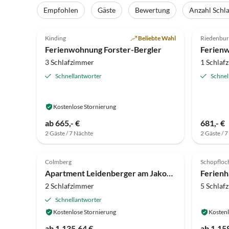
Empfohlen
Gäste
Bewertung
Anzahl Schl
5.0
(38)
Top-Inserat
4.9
Kinding
Beliebte Wahl
Riedenbur
Super-
Ferienwohnung Forster-Bergler
Ferien
3 Schlafzimmer
1 Schlaf
Schnellantworter
Schnel
Kostenlose Stornierung
ab 665,- €
681,- €
2 Gäste / 7 Nächte
2 Gäste / 
Colmberg
Schopfloch
Apartment Leidenberger am Jakobsweg
Ferienh
2 Schlafzimmer
5 Schlaf
Schnellantworter
Kostenlose Stornierung
Kostenl
ab 1.135,64 €
ab 1.158