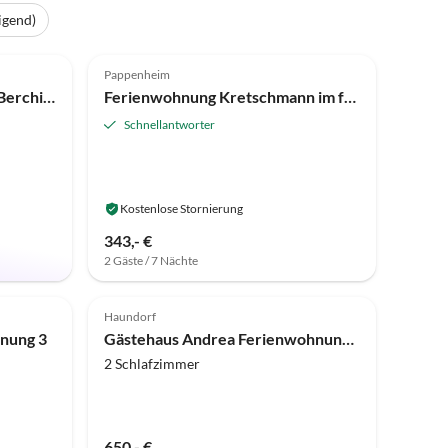
igend)
Top-Inserat
4.9
(8)
Pappenheim
Ferienhaus in hist. Vorstadt Berching
Ferienwohnung Kretschmann im fränkischen Altmühltal (Übermatzhofen)
Schnellantworter
Kostenlose Stornierung
343,- €
2 Gäste / 7 Nächte
Haundorf
hnung 3
Gästehaus Andrea Ferienwohnung 1
2 Schlafzimmer
650,- €