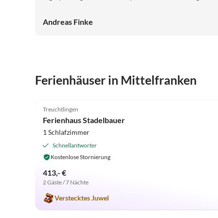
Gaststätte, für diejenigen welche nicht selber kochen
wollen, ist fußläufig erreichbar. Vielen lieben Dank
Andreas Finke
nochmal, dass Sie unseren Kurzurlaub so schön gemacht
haben.
Ferienhäuser in Mittelfranken
5.0
(48)
Treuchtlingen
Ferienhaus Stadelbauer
1 Schlafzimmer
Schnellantworter
Kostenlose Stornierung
413,- €
2 Gäste / 7 Nächte
Verstecktes Juwel