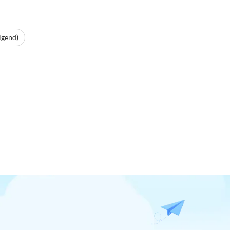
igend)