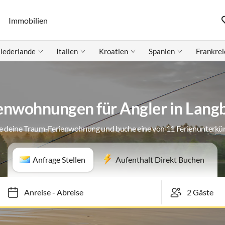
Immobilien
iederlande
Italien
Kroatien
Spanien
Frankrei
enwohnungen für Angler in Langb
e deine Traum-Ferienwohnung und buche eine von 11 Ferienunterkü
Anfrage Stellen
Aufenthalt Direkt Buchen
Anreise
-
Abreise