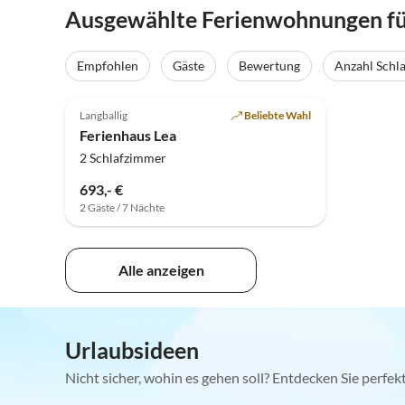
Ausgewählte Ferienwohnungen für
Empfohlen
Gäste
Bewertung
Anzahl Schl
5.0
(27)
Langballig
Beliebte Wahl
Ferienhaus Lea
2 Schlafzimmer
693,- €
2 Gäste / 7 Nächte
Alle anzeigen
Urlaubsideen
Nicht sicher, wohin es gehen soll? Entdecken Sie perfe